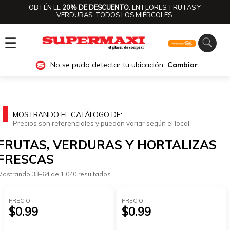
OBTÉN EL
20% DE DESCUENTO.
EN FLORES, FRUTAS Y
VERDURAS, TODOS LOS MIÉRCOLES.
☰
No se pudo detectar tu ubicación
Cambiar
MOSTRANDO EL CATÁLOGO DE:
Precios son referenciales y pueden variar según el local.
FRUTAS, VERDURAS Y HORTALIZAS
FRESCAS
Mostrando 33–64 de 1.040 resultados
PRECIO
PRECIO
Ver categorías
$0.99
$0.99