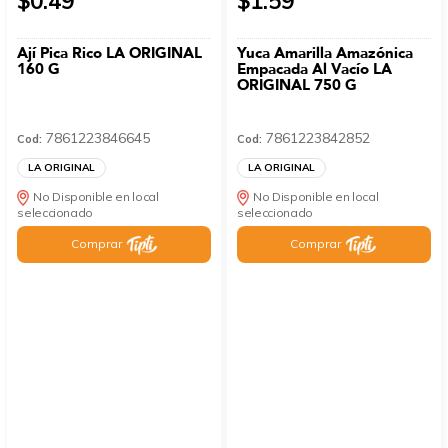
$0.49
$1.59
Ají Pica Rico LA ORIGINAL
Yuca Amarilla Amazónica
160 G
Empacada Al Vacío LA
ORIGINAL 750 G
7861223846645
7861223842852
Cod:
Cod:
LA ORIGINAL
LA ORIGINAL
No Disponible en local
No Disponible en local
seleccionado
seleccionado
Comprar
Comprar