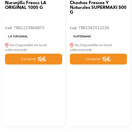
Naranjilla Fresca LA
Chochos Frescos Y
ORIGINAL 1000 G
Naturales SUPERMAXI 500
G
7861223844870
7861042512226
Cod:
Cod:
LA ORIGINAL
SUPERMAXI
No Disponible en local
No Disponible en local
seleccionado
seleccionado
Comprar
Comprar