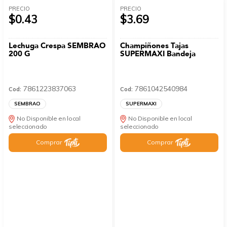
PRECIO
PRECIO
$0.43
$3.69
Lechuga Crespa SEMBRAO
Champiñones Tajas
200 G
SUPERMAXI Bandeja
7861223837063
7861042540984
Cod:
Cod:
SEMBRAO
SUPERMAXI
No Disponible en local
No Disponible en local
seleccionado
seleccionado
Comprar
Comprar