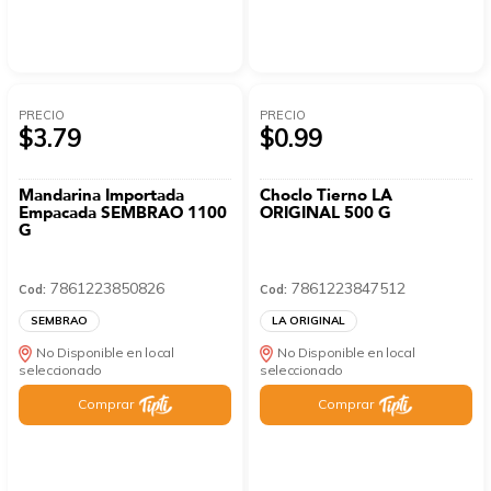
PRECIO
PRECIO
$3.79
$0.99
Mandarina Importada
Choclo Tierno LA
Empacada SEMBRAO 1100
ORIGINAL 500 G
G
7861223850826
7861223847512
Cod:
Cod:
SEMBRAO
LA ORIGINAL
No Disponible en local
No Disponible en local
seleccionado
seleccionado
Comprar
Comprar