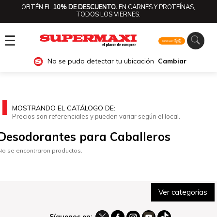
OBTÉN EL
10% DE DESCUENTO.
EN CARNES Y PROTEÍNAS,
TODOS LOS VIERNES.
☰
No se pudo detectar tu ubicación
Cambiar
MOSTRANDO EL CATÁLOGO DE:
Precios son referenciales y pueden variar según el local.
Desodorantes para Caballeros
No se encontraron productos.
Ver categorías
Síguenos en: