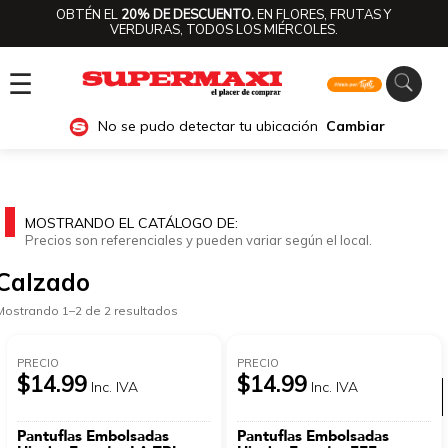
OBTÉN EL
20% DE DESCUENTO.
EN FLORES, FRUTAS Y
VERDURAS, TODOS LOS MIÉRCOLES.
☰
No se pudo detectar tu ubicación
Cambiar
MOSTRANDO EL CATÁLOGO DE:
Precios son referenciales y pueden variar según el local.
Calzado
Mostrando 1–2 de 2 resultados
PRECIO
PRECIO
$14.99
$14.99
Inc. IVA
Inc. IVA
Ver categorías
Pantuflas Embolsadas
Pantuflas Embolsadas