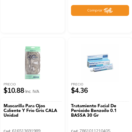
Comprar
PRECIO
PRECIO
$10.88
$4.36
Inc. IVA
Mascarilla Para Ojos
Tratamiento Facial De
Caliente Y Frio Gris CALA
Peróxido Benzoílo 0.1
Unidad
BASSA 30 Gr
616513691989
7861011210405
Cod:
Cod: