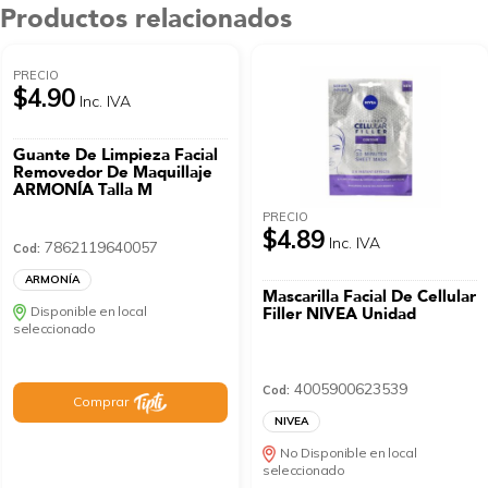
Productos relacionados
PRECIO
$4.90
Inc. IVA
Guante De Limpieza Facial
Removedor De Maquillaje
ARMONÍA Talla M
PRECIO
$4.89
Inc. IVA
7862119640057
Cod:
ARMONÍA
Mascarilla Facial De Cellular
Disponible en local
Filler NIVEA Unidad
seleccionado
4005900623539
Cod:
Comprar
NIVEA
No Disponible en local
seleccionado