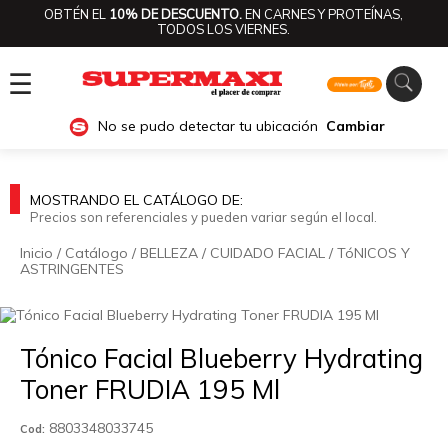
OBTÉN EL
10% DE DESCUENTO.
EN CARNES Y PROTEÍNAS,
TODOS LOS VIERNES.
☰
No se pudo detectar tu ubicación
Cambiar
MOSTRANDO EL CATÁLOGO DE:
Precios son referenciales y pueden variar según el local.
Inicio
/
Catálogo
/
BELLEZA
/
CUIDADO FACIAL
/
TóNICOS Y
ASTRINGENTES
🔍
Tónico Facial Blueberry Hydrating
Toner FRUDIA 195 Ml
8803348033745
Cod: