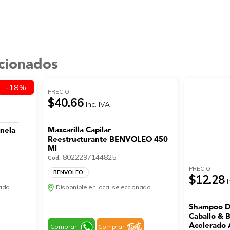
acionados
-18%
PRECIO
$40.66
Inc. IVA
Mascarilla Capilar
anela
Reestructurante BENVOLEO 450
Ml
8022297144825
Cod:
PRECIO
BENVOLEO
$12.28
I
nado
Disponible en local seleccionado
Shampoo De
Caballo & B
Acelerado
Comprar
Comprar