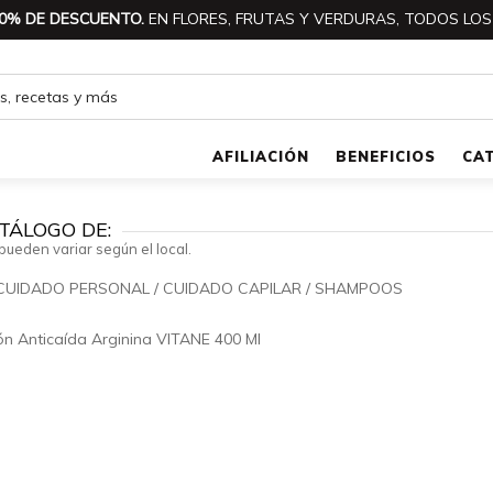
0% DE DESCUENTO.
EN FLORES, FRUTAS Y VERDURAS, TODOS LOS
AFILIACIÓN
BENEFICIOS
CA
TÁLOGO DE:
pueden variar según el local.
 CUIDADO PERSONAL
/
CUIDADO CAPILAR
/
SHAMPOOS
🔍