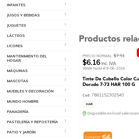
INFANTES
JUGOS Y BEBIDAS
JUGUETES
Productos rel
LÁCTEOS
LICORES
$7.51
PRECIO NORMAL:
MANTENIMIENTO DEL
$6.16
HOGAR
Inc. IVA
Válida hasta el 9-08-2026.
MÁQUINAS
Tinte De Cabello Color C
MASCOTAS
Dorado 7-73 HAR 100 G
MUEBLES Y DECORACIÓN
7861152302540
Cod:
MUNDO HOMBRE
HAR
PANADERÍA
Disponible en local seleccio
PASTELERÍA Y REPOSTERÍA
PATIO Y JARDÍN
Comprar