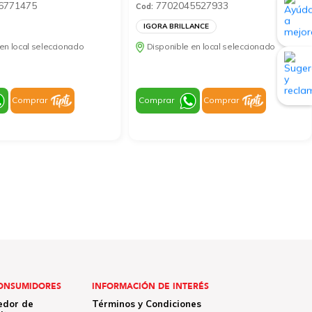
6771475
7702045527933
Cod:
IGORA BRILLANCE
en local seleccionado
Disponible en local seleccionado
Comprar
Comprar
Comprar
ONSUMIDORES
INFORMACIÓN DE INTERÉS
edor de
Términos y Condiciones