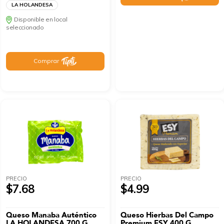
LA HOLANDESA
Disponible en local
seleccionado
Comprar
PRECIO
PRECIO
$7.68
$4.99
Queso Manaba Auténtico
Queso Hierbas Del Campo
LA HOLANDESA 700 G
Premium ESY 400 G