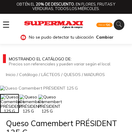
OBTÉN EL
20% DE DESCUENTO.
EN FLORES, FRUTAS Y
VERDURAS, TODOS LOS MIÉRCOLES.
☰
No se pudo detectar tu ubicación
Cambiar
MOSTRANDO EL CATÁLOGO DE:
Precios son referenciales y pueden variar según el local.
Inicio
/
Catálogo
/
LÁCTEOS
/
QUESOS
/
MADUROS
🔍
Queso Camembert PRÉSIDENT