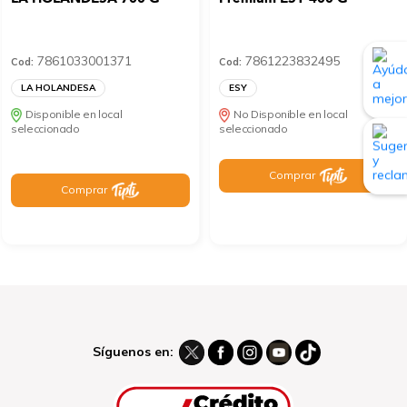
7861033001371
7861223832495
Cod:
Cod:
LA HOLANDESA
ESY
Disponible en local
No Disponible en local
seleccionado
seleccionado
Comprar
Comprar
Síguenos en: