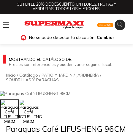
OBTÉN EL
20% DE DESCUENTO.
EN FLORES, FRUTAS Y
VERDURAS, TODOS LOS MIÉRCOLES.
☰
No se pudo detectar tu ubicación
Cambiar
MOSTRANDO EL CATÁLOGO DE:
Precios son referenciales y pueden variar según el local.
Inicio
/
Catálogo
/
PATIO Y JARDÍN
/
JARDINERÍA
/
SOMBRILLAS Y PARAGUAS
🔍
Paraguas Café LIFUSHENG 96CM