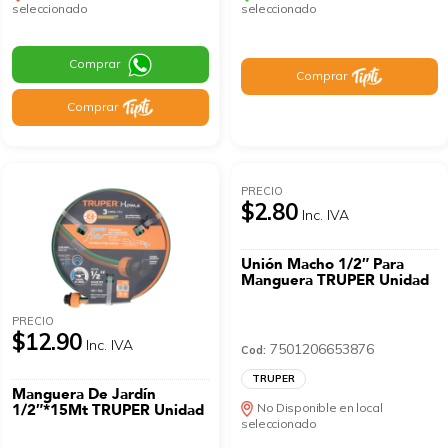
seleccionado
seleccionado
Comprar
Comprar
Comprar
PRECIO
$2.80
Inc. IVA
Unión Macho 1/2″ Para
Manguera TRUPER Unidad
PRECIO
$12.90
Inc. IVA
7501206653876
Cod:
TRUPER
Manguera De Jardín
1/2″*15Mt TRUPER Unidad
No Disponible en local
seleccionado