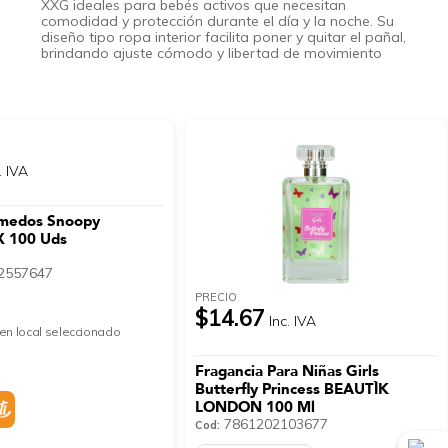
XXG ideales para bebés activos que necesitan
comodidad y protección durante el día y la noche. Su
diseño tipo ropa interior facilita poner y quitar el pañal,
brindando ajuste cómodo y libertad de movimiento
. IVA
úmedos Snoopy
 100 Uds
2557647
PRECIO
$14.67
Inc. IVA
en local seleccionado
Fragancia Para Niñas Girls
Butterfly Princess BEAUTÌK
LONDON 100 Ml
7861202103677
Cod: