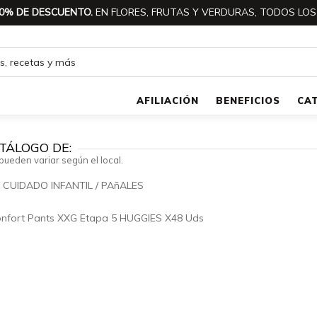
0% DE DESCUENTO.
EN FLORES, FRUTAS Y VERDURAS, TODOS LOS
AFILIACIÓN
BENEFICIOS
CA
TÁLOGO DE:
pueden variar según el local.
/
CUIDADO INFANTIL
/
PAñALES
🔍