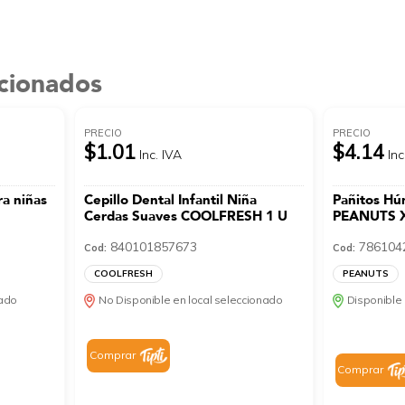
acionados
PRECIO
PRECIO
$1.01
$4.14
Inc. IVA
Inc
a niñas
Cepillo Dental Infantil Niña
Pañitos H
Cerdas Suaves COOLFRESH 1 U
PEANUTS X
840101857673
786104
Cod:
Cod:
COOLFRESH
PEANUTS
nado
No Disponible en local seleccionado
Disponible 
Comprar
Comprar