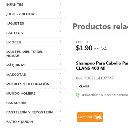
INFANTES
JUGOS Y BEBIDAS
Productos rel
JUGUETES
LÁCTEOS
PRECIO
LICORES
$1.90
Inc. IVA
MANTENIMIENTO DEL
HOGAR
Shampoo Para Cabello Par
MÁQUINAS
CLANS 400 Ml
MASCOTAS
7862114197747
Cod:
MUEBLES Y DECORACIÓN
CLANS
MUNDO HOMBRE
Disponible en local seleccio
PANADERÍA
PASTELERÍA Y REPOSTERÍA
Comprar
PATIO Y JARDÍN