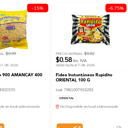
-15%
-6.75%
$0.99
$0.62
AL:
PRECIO NORMAL:
$0.58
Inc. IVA
l 17-08-2026.
Válida hasta el 7-08-2026.
zo 900 AMANCAY 400
Fideo Instantáneos Rapidito
ORIENTAL 100 G
4920335
7861007916281
Cod:
ORIENTAL
le en local seleccionado
No Disponible en local seleccionado