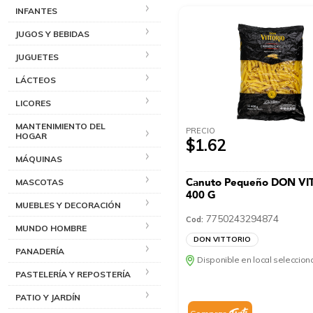
INFANTES
JUGOS Y BEBIDAS
JUGUETES
LÁCTEOS
LICORES
MANTENIMIENTO DEL
PRECIO
HOGAR
$1.62
MÁQUINAS
Canuto Pequeño DON VI
MASCOTAS
400 G
MUEBLES Y DECORACIÓN
7750243294874
Cod:
MUNDO HOMBRE
DON VITTORIO
PANADERÍA
Disponible en local seleccio
PASTELERÍA Y REPOSTERÍA
PATIO Y JARDÍN