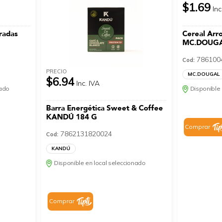
$1.69
Inc
radas
Cereal Arro
MC.DOUGA
786100
Cod:
PRECIO
MC.DOUGAL
$6.94
Inc. IVA
nado
Disponible 
Barra Energética Sweet & Coffee
KANDÚ 184 G
Comprar
7862131820024
Cod:
KANDÚ
Disponible en local seleccionado
Comprar