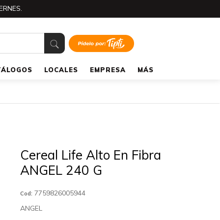
ERNES.
TÁLOGOS
LOCALES
EMPRESA
MÁS
Cereal Life Alto En Fibra
ANGEL 240 G
7759826005944
Cod:
ANGEL