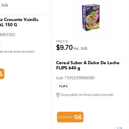
. IVA
z Crocante Vainilla
L 150 G
4803362
PRECIO
$9.70
Inc. IVA
en local seleccionado
Cereal Sabor A Dulce De Leche
FLIPS 640 g
7591039996080
Cod:
FLIPS
Disponible en local seleccionado
Comprar