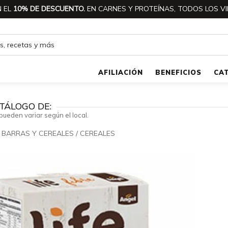
 EL
10% DE DESCUENTO.
EN CARNES Y PROTEÍNAS, TODOS LOS VI
AFILIACIÓN
BENEFICIOS
CA
TÁLOGO DE:
pueden variar según el local.
/
BARRAS Y CEREALES
/
CEREALES
🔍