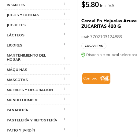
$5.80
INFANTES
Inc. IVA
JUGOS Y BEBIDAS
Cereal En Hojuelas Azuca
JUGUETES
ZUCARITAS 420 G
LÁCTEOS
7702103124883
Cod:
LICORES
ZUCARITAS
Disponible en local seleccio
MANTENIMIENTO DEL
HOGAR
MÁQUINAS
Comprar
MASCOTAS
MUEBLES Y DECORACIÓN
MUNDO HOMBRE
PANADERÍA
PASTELERÍA Y REPOSTERÍA
PATIO Y JARDÍN