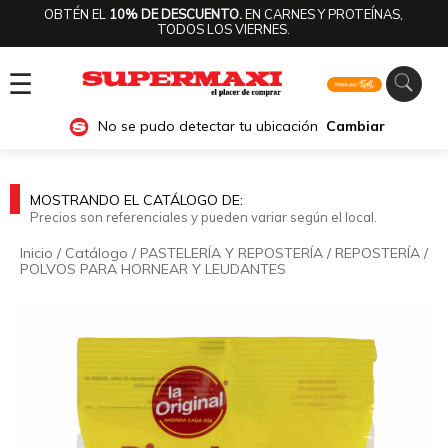
OBTÉN EL
10% DE DESCUENTO.
EN CARNES Y PROTEÍNAS,
TODOS LOS VIERNES.
☰
No se pudo detectar tu ubicación
Cambiar
MOSTRANDO EL CATÁLOGO DE:
Precios son referenciales y pueden variar según el local.
Inicio
/
Catálogo
/
PASTELERÍA Y REPOSTERÍA
/
REPOSTERÍA
/
POLVOS PARA HORNEAR Y LEUDANTES
🔍