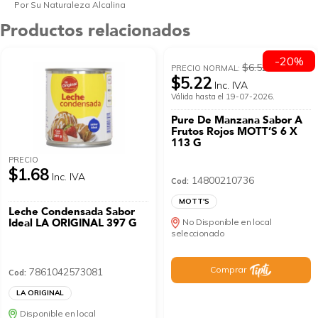
Por Su Naturaleza Alcalina
Productos relacionados
-20%
$6.52
PRECIO NORMAL:
$5.22
Inc. IVA
Válida hasta el 19-07-2026.
Pure De Manzana Sabor A
Frutos Rojos MOTT’S 6 X
113 G
PRECIO
$1.68
Inc. IVA
14800210736
Cod:
MOTT'S
Leche Condensada Sabor
Ideal LA ORIGINAL 397 G
No Disponible en local
seleccionado
Comprar
7861042573081
Cod:
LA ORIGINAL
Disponible en local