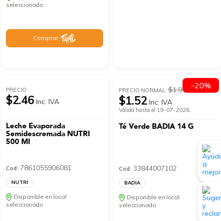
seleccionado
Comprar
-20%
$1.9
PRECIO
PRECIO NORMAL:
$2.46
$1.52
Inc. IVA
Inc. IVA
Válida hasta el 19-07-2026.
Leche Evaporada
Té Verde BADIA 14 G
Semidescremada NUTRI
500 Ml
7861055906081
33844007102
Cod:
Cod:
NUTRI
BADIA
Disponible en local
Disponible en local
seleccionado
seleccionado