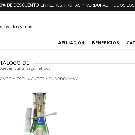
0% DE DESCUENTO.
EN FLORES, FRUTAS Y VERDURAS, TODOS LOS
AFILIACIÓN
BENEFICIOS
CA
TÁLOGO DE:
pueden variar según el local.
VINOS Y ESPUMANTES
/
CHARDONNAY
🔍