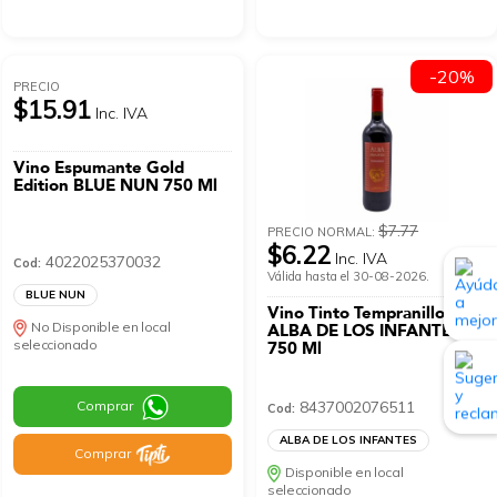
-20%
PRECIO
$15.91
Inc. IVA
Vino Espumante Gold
Edition BLUE NUN 750 Ml
$7.77
PRECIO NORMAL:
$6.22
Inc. IVA
4022025370032
Cod:
Válida hasta el 30-08-2026.
BLUE NUN
Vino Tinto Tempranillo
No Disponible en local
ALBA DE LOS INFANTES
seleccionado
750 Ml
Comprar
8437002076511
Cod:
ALBA DE LOS INFANTES
Comprar
Disponible en local
seleccionado