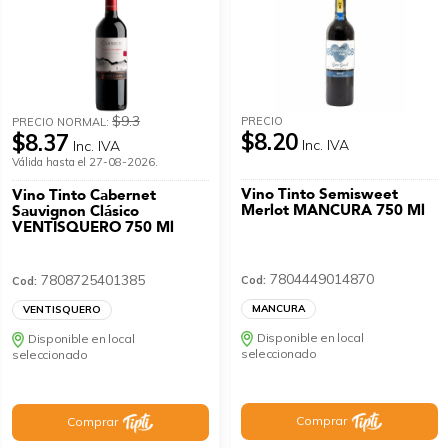
$9.3
PRECIO
PRECIO NORMAL:
$8.20
$8.37
Inc. IVA
Inc. IVA
Válida hasta el 27-08-2026.
Vino Tinto Semisweet
Vino Tinto Cabernet
Merlot MANCURA 750 Ml
Sauvignon Clásico
VENTISQUERO 750 Ml
7804449014870
7808725401385
Cod:
Cod:
MANCURA
VENTISQUERO
Disponible en local
Disponible en local
seleccionado
seleccionado
Comprar
Comprar