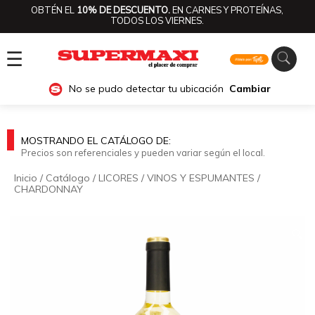
OBTÉN EL
10% DE DESCUENTO.
EN CARNES Y PROTEÍNAS,
TODOS LOS VIERNES.
☰
No se pudo detectar tu ubicación
Cambiar
MOSTRANDO EL CATÁLOGO DE:
Precios son referenciales y pueden variar según el local.
Inicio
/
Catálogo
/
LICORES
/
VINOS Y ESPUMANTES
/
CHARDONNAY
🔍