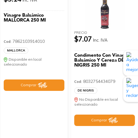
Vinagre Balsámico
MALLORCA 250 Ml
PRECIO
$7.07
Inc. IVA
7862103914010
Cod:
MALLORCA
Condimento Con Vinagre
Disponible en local
Balsámico Y Cereza DE
seleccionado
NIGRIS 250 Ml
8032754434079
Cod:
Comprar
DE NIGRIS
No Disponible en local
seleccionado
Comprar