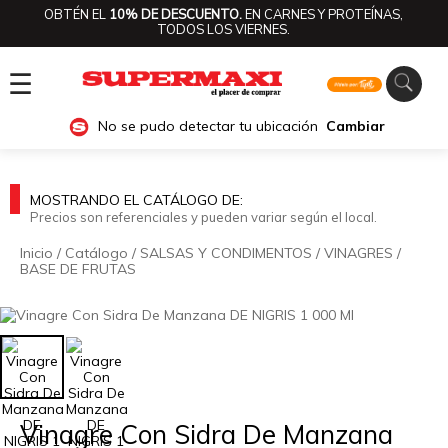
OBTÉN EL
10% DE DESCUENTO.
EN CARNES Y PROTEÍNAS,
TODOS LOS VIERNES.
☰
No se pudo detectar tu ubicación
Cambiar
MOSTRANDO EL CATÁLOGO DE:
Precios son referenciales y pueden variar según el local.
Inicio
/
Catálogo
/
SALSAS Y CONDIMENTOS
/
VINAGRES
/
BASE DE FRUTAS
🔍
Vinagre Con Sidra De Manzana