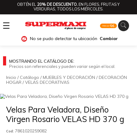
OBTÉN EL
20% DE DESCUENTO.
EN FLORES, FRUTAS Y
VERDURAS, TODOS LOS MIÉRCOLES.
☰
No se pudo detectar tu ubicación
Cambiar
MOSTRANDO EL CATÁLOGO DE:
Precios son referenciales y pueden variar según el local.
Inicio
/
Catálogo
/
MUEBLES Y DECORACIÓN
/
DECORACIÓN
HOGAR
/
VELAS DECORATIVAS
🔍
Velas Para Veladora, Diseño
Virgen Rosario VELAS HD 370 g
7861020259082
Cod: