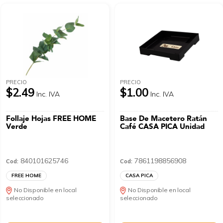
PRECIO
PRECIO
$2.49
$1.00
Inc. IVA
Inc. IVA
Follaje Hojas FREE HOME
Base De Macetero Ratán
Verde
Café CASA PICA Unidad
840101625746
7861198856908
Cod:
Cod:
FREE HOME
CASA PICA
No Disponible en local
No Disponible en local
seleccionado
seleccionado