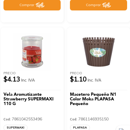
Comprar
Comprar
PRECIO
PRECIO
$4.13
$1.10
Inc. IVA
Inc. IVA
Vela Aromatizante
Macetero Pequeño N1
Strawberry SUPERMAXI
Color Moka PLAPASA
110 G
Pequeño
7861042553496
7861146935150
Cod:
Cod:
SUPERMAXI
PLAPASA