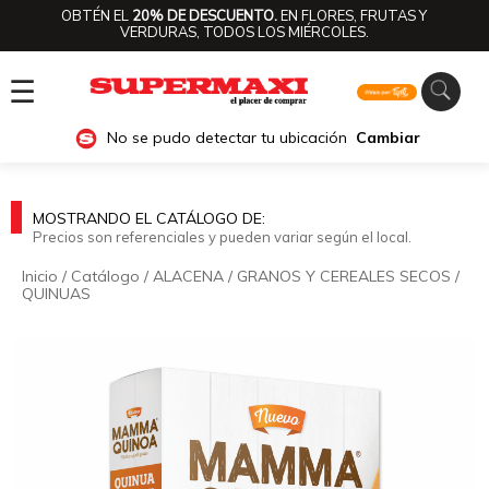
OBTÉN EL
20% DE DESCUENTO.
EN FLORES, FRUTAS Y
VERDURAS, TODOS LOS MIÉRCOLES.
☰
No se pudo detectar tu ubicación
Cambiar
MOSTRANDO EL CATÁLOGO DE:
Precios son referenciales y pueden variar según el local.
Inicio
/
Catálogo
/
ALACENA
/
GRANOS Y CEREALES SECOS
/
QUINUAS
🔍