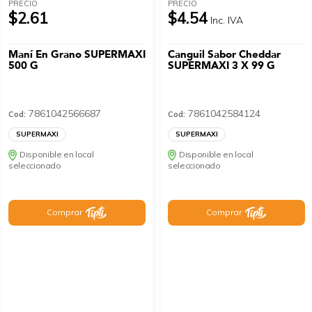
PRECIO
PRECIO
$2.61
$4.54
Inc. IVA
Maní En Grano SUPERMAXI
Canguil Sabor Cheddar
500 G
SUPERMAXI 3 X 99 G
7861042566687
7861042584124
Cod:
Cod:
SUPERMAXI
SUPERMAXI
Disponible en local
Disponible en local
seleccionado
seleccionado
Comprar
Comprar