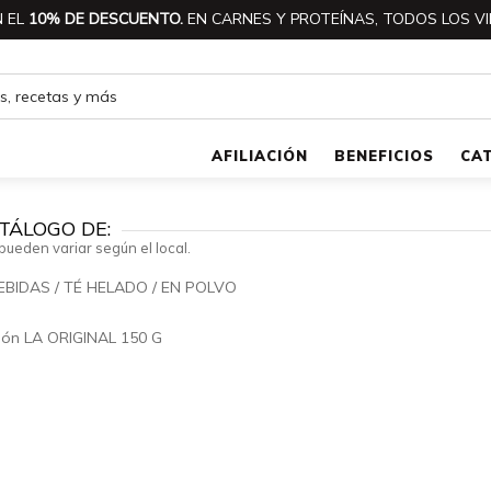
 EL
10% DE DESCUENTO.
EN CARNES Y PROTEÍNAS, TODOS LOS VI
AFILIACIÓN
BENEFICIOS
CA
TÁLOGO DE:
pueden variar según el local.
EBIDAS
/
TÉ HELADO
/
EN POLVO
🔍