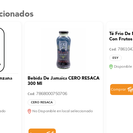
acionados
Té Frio De
Con Frutos
786104
Cod:
ESY
Disponible 
Bebida De Jamaica CERO RESACA
300 Ml
Comprar
7868000750706
Cod:
CERO RESACA
nado
No Disponible en local seleccionado