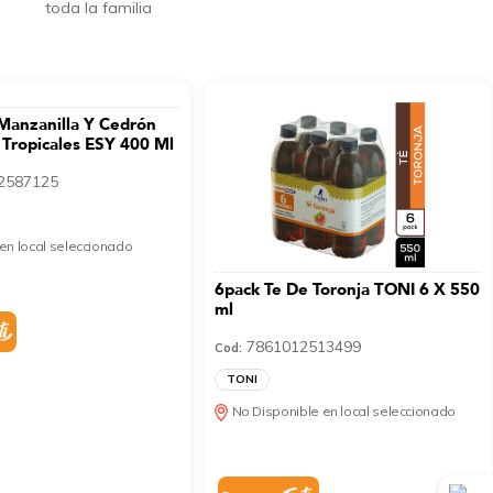
toda la familia
 Manzanilla Y Cedrón
 Tropicales ESY 400 Ml
2587125
en local seleccionado
6pack Te De Toronja TONI 6 X 550
ml
7861012513499
Cod:
TONI
No Disponible en local seleccionado