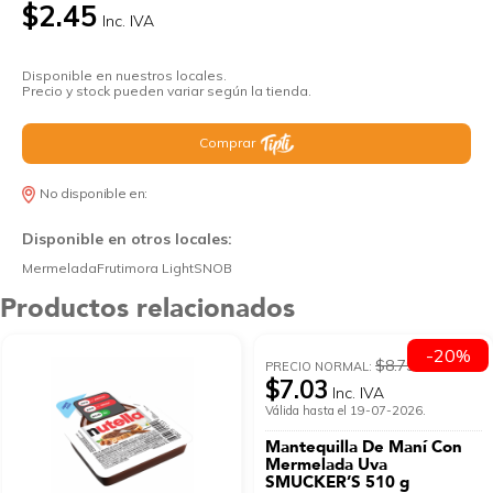
$2.45
Inc. IVA
Disponible en nuestros locales.
Precio y stock pueden variar según la tienda.
Comprar
No disponible en:
Disponible en otros locales:
MermeladaFrutimora LightSNOB
Productos relacionados
-20%
$8.79
PRECIO NORMAL:
$7.03
Inc. IVA
Válida hasta el 19-07-2026.
Mantequilla De Maní Con
Mermelada Uva
SMUCKER’S 510 g