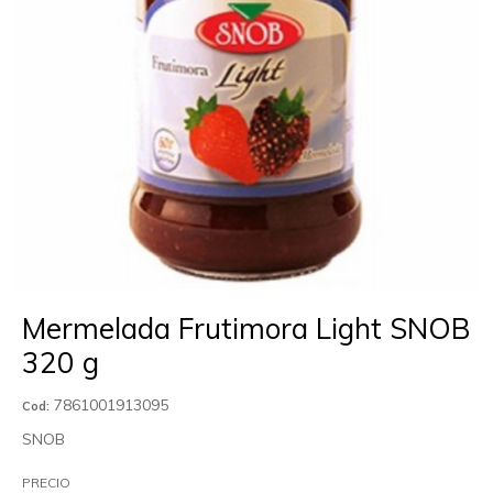
Mermelada Frutimora Light SNOB
320 g
7861001913095
Cod:
SNOB
PRECIO