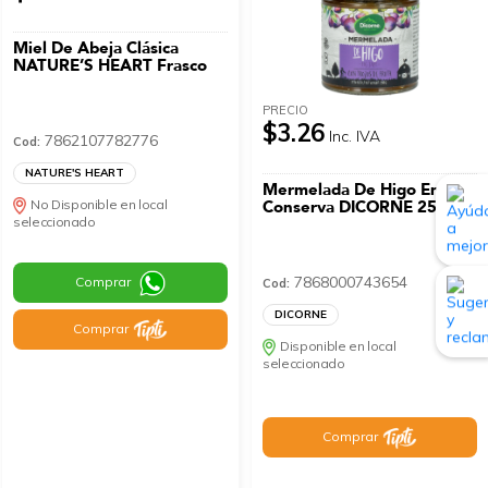
Miel De Abeja Clásica
NATURE’S HEART Frasco
PRECIO
$3.26
Inc. IVA
7862107782776
Cod:
NATURE'S HEART
Mermelada De Higo En
No Disponible en local
Conserva DICORNE 250 G
seleccionado
7868000743654
Comprar
Cod:
DICORNE
Comprar
Disponible en local
seleccionado
Comprar