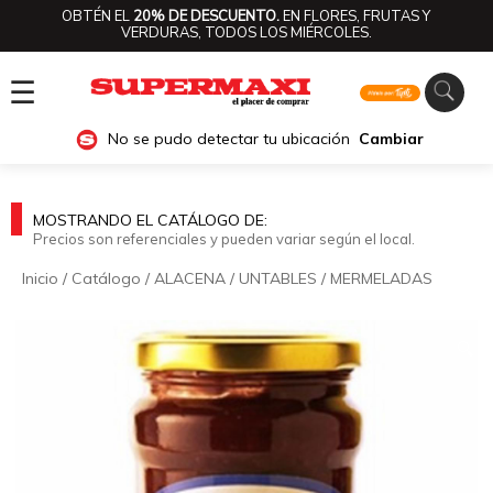
OBTÉN EL
20% DE DESCUENTO.
EN FLORES, FRUTAS Y
VERDURAS, TODOS LOS MIÉRCOLES.
☰
No se pudo detectar tu ubicación
Cambiar
MOSTRANDO EL CATÁLOGO DE:
Precios son referenciales y pueden variar según el local.
Inicio
/
Catálogo
/
ALACENA
/
UNTABLES
/
MERMELADAS
🔍