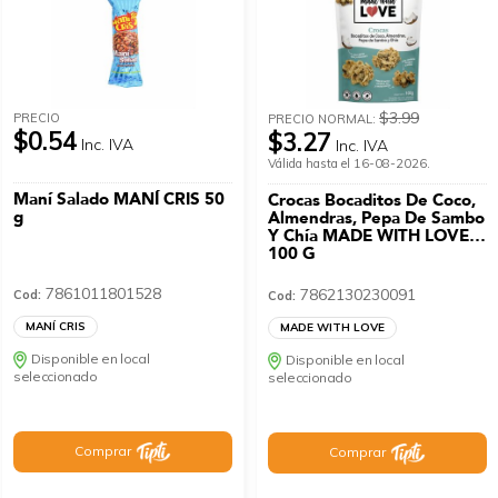
$3.99
PRECIO
PRECIO NORMAL:
$0.54
$3.27
Inc. IVA
Inc. IVA
Válida hasta el 16-08-2026.
Maní Salado MANÍ CRIS 50
Crocas Bocaditos De Coco,
g
Almendras, Pepa De Sambo
Y Chía MADE WITH LOVE
100 G
7861011801528
7862130230091
Cod:
Cod:
MANÍ CRIS
MADE WITH LOVE
Disponible en local
Disponible en local
seleccionado
seleccionado
Comprar
Comprar