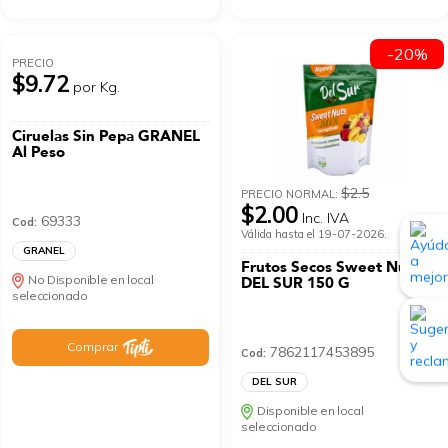
-20%
PRECIO
$9.72
por Kg.
Ciruelas Sin Pepa GRANEL
Al Peso
$2.5
PRECIO NORMAL:
$2.00
Inc. IVA
69333
Cod:
Válida hasta el 19-07-2026.
GRANEL
Frutos Secos Sweet Nuts
No Disponible en local
DEL SUR 150 G
seleccionado
Comprar
7862117453895
Cod:
DEL SUR
Disponible en local
seleccionado