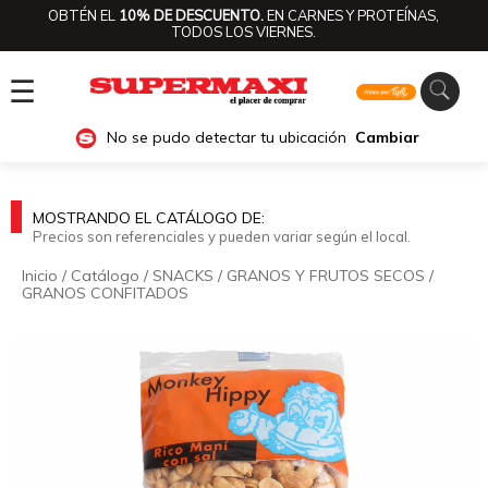
OBTÉN EL
10% DE DESCUENTO.
EN CARNES Y PROTEÍNAS,
TODOS LOS VIERNES.
☰
No se pudo detectar tu ubicación
Cambiar
MOSTRANDO EL CATÁLOGO DE:
Precios son referenciales y pueden variar según el local.
Inicio
/
Catálogo
/
SNACKS
/
GRANOS Y FRUTOS SECOS
/
GRANOS CONFITADOS
🔍