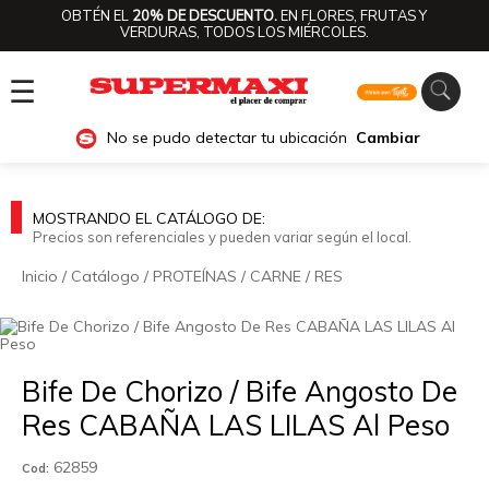
OBTÉN EL
20% DE DESCUENTO.
EN FLORES, FRUTAS Y
VERDURAS, TODOS LOS MIÉRCOLES.
☰
No se pudo detectar tu ubicación
Cambiar
MOSTRANDO EL CATÁLOGO DE:
Precios son referenciales y pueden variar según el local.
Inicio
/
Catálogo
/
PROTEÍNAS
/
CARNE
/
RES
🔍
Bife De Chorizo / Bife Angosto De
Res CABAÑA LAS LILAS Al Peso
62859
Cod: