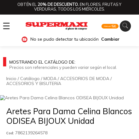
OBTÉN EL
20% DE DESCUENTO.
EN FLORES, FRUTAS Y
VERDURAS, TODOS LOS MIÉRCOLES.
☰
No se pudo detectar tu ubicación
Cambiar
MOSTRANDO EL CATÁLOGO DE:
Precios son referenciales y pueden variar según el local.
Inicio
/
Catálogo
/
MODA
/
ACCESORIOS DE MODA
/
ACCESORIOS Y BISUTERíA
🔍
Aretes Para Dama Celina Blancos
ODISEA BIJOUX Unidad
7862139264578
Cod: