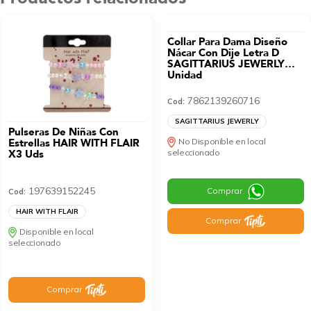
Collar Para Dama Diseño
Nácar Con Dije Letra D
SAGITTARIUS JEWERLY
Unidad
7862139260716
Cod:
SAGITTARIUS JEWERLY
Pulseras De Niñas Con
Estrellas HAIR WITH FLAIR
No Disponible en local
X3 Uds
seleccionado
197639152245
Comprar
Cod:
HAIR WITH FLAIR
Comprar
Disponible en local
seleccionado
Comprar