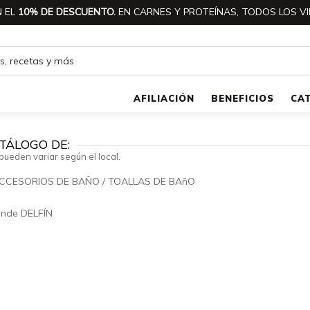
 EL
10% DE DESCUENTO.
EN CARNES Y PROTEÍNAS, TODOS LOS VI
AFILIACIÓN
BENEFICIOS
CA
TÁLOGO DE:
pueden variar según el local.
CCESORIOS DE BAÑO
/
TOALLAS DE BAñO
🔍