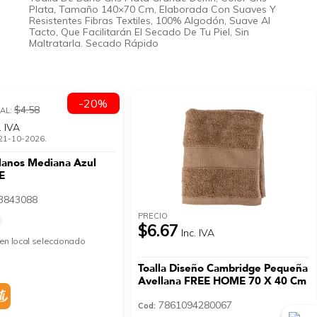
Plata, Tamaño 140×70 Cm, Elaborada Con Suaves Y
Resistentes Fibras Textiles, 100% Algodón, Suave Al
Tacto, Que Facilitarán El Secado De Tu Piel, Sin
Maltratarla. Secado Rápido
-20%
$4.58
AL:
. IVA
l 21-10-2026.
Manos Mediana Azul
E
3843088
PRECIO
$6.67
Inc. IVA
en local seleccionado
Toalla Diseño Cambridge Pequeña
Avellana FREE HOME 70 X 40 Cm
7861094280067
Cod: