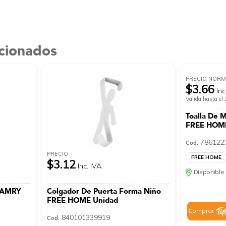
acionados
PRECIO NORM
$3.66
Inc
Válida hasta e
Toalla De 
FREE HOM
786122
Cod:
PRECIO
FREE HOME
$3.12
Inc. IVA
Disponible 
 CAMRY
Colgador De Puerta Forma Niño
FREE HOME Unidad
Comprar
840101339919
Cod: