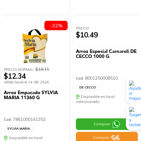
-32%
PRECIO
$10.49
Arroz Especial Carnaroli DE
CECCO 1000 G
$18.15
PRECIO NORMAL:
$12.34
8001250008510
Cod:
Válida hasta el 14-08-2026.
DE CECCO
Arroz Empacado SYLVIA
Disponible en local
MARIA 11360 G
seleccionado
7861000141352
Cod:
Comprar
SYLVIA MARIA
Comprar
Disponible en local