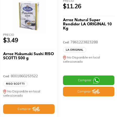
PRECIO
$11.26
Arroz Natural Super
Rendidor LA ORIGINAL 10
Kg
PRECIO
$3.49
7861223823288
Cod:
LA ORIGINAL
Arroz Hakumaki Sushi RISO
SCOTTI 500 g
No Disponible en local
seleccionado
8001860253522
Cod:
Comprar
RISO SCOTTI
Comprar
No Disponible en local
seleccionado
Comprar