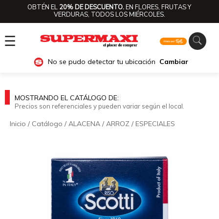
OBTÉN EL
20% DE DESCUENTO.
EN FLORES, FRUTAS Y
VERDURAS, TODOS LOS MIÉRCOLES.
☰
No se pudo detectar tu ubicación
Cambiar
MOSTRANDO EL CATÁLOGO DE:
Precios son referenciales y pueden variar según el local.
Inicio
/
Catálogo
/
ALACENA
/
ARROZ
/
ESPECIALES
🔍