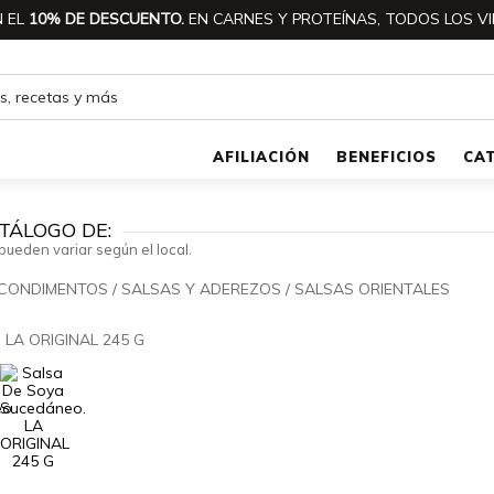
 EL
10% DE DESCUENTO.
EN CARNES Y PROTEÍNAS, TODOS LOS VI
AFILIACIÓN
BENEFICIOS
CA
TÁLOGO DE:
pueden variar según el local.
 CONDIMENTOS
/
SALSAS Y ADEREZOS
/
SALSAS ORIENTALES
🔍