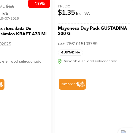
-20%
$6.6
PRECIO
AL:
$1.35
Inc. IVA
. IVA
l 19-07-2026.
Mayonesa Doy Pack GUSTADINA
ra Ensalada De
200 G
lsámico KRAFT 473 Ml
7861015103789
02825
Cod:
GUSTADINA
Disponible en local seleccionado
le en local seleccionado
Comprar