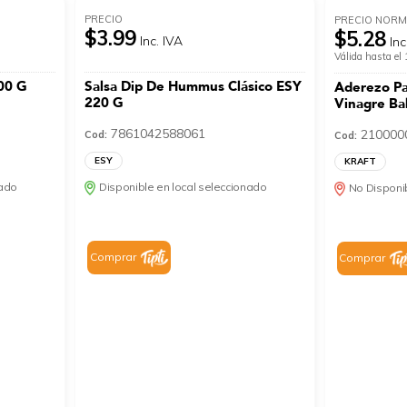
PRECIO
PRECIO NORM
$3.99
$5.28
Inc. IVA
Inc
Válida hasta e
00 G
Salsa Dip De Hummus Clásico ESY
Aderezo Pa
220 G
Vinagre Ba
7861042588061
210000
Cod:
Cod:
ESY
KRAFT
nado
Disponible en local seleccionado
No Disponib
Comprar
Comprar