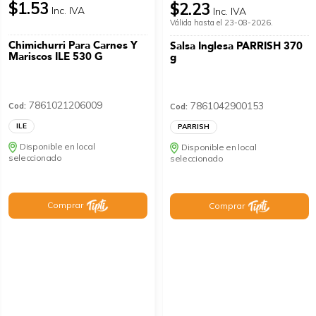
$1.53
$2.23
Inc. IVA
Inc. IVA
Válida hasta el 23-08-2026.
Chimichurri Para Carnes Y
Salsa Inglesa PARRISH 370
Mariscos ILE 530 G
g
7861021206009
7861042900153
Cod:
Cod:
ILE
PARRISH
Disponible en local
Disponible en local
seleccionado
seleccionado
Comprar
Comprar