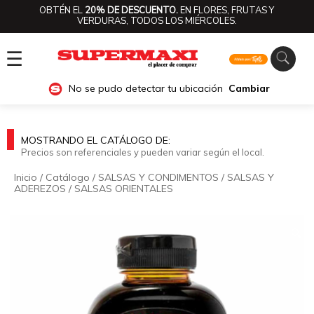
OBTÉN EL
20% DE DESCUENTO.
EN FLORES, FRUTAS Y
VERDURAS, TODOS LOS MIÉRCOLES.
☰
No se pudo detectar tu ubicación
Cambiar
MOSTRANDO EL CATÁLOGO DE:
Precios son referenciales y pueden variar según el local.
Inicio
/
Catálogo
/
SALSAS Y CONDIMENTOS
/
SALSAS Y
ADEREZOS
/
SALSAS ORIENTALES
🔍