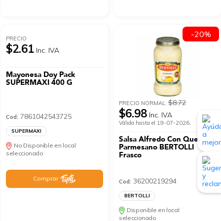
-20%
PRECIO
$2.61
Inc. IVA
Mayonesa Doy Pack
SUPERMAXI 400 G
$8.72
PRECIO NORMAL:
$6.98
Inc. IVA
7861042543725
Cod:
Válida hasta el 19-07-2026.
SUPERMAXI
Salsa Alfredo Con Queso
No Disponible en local
Parmesano BERTOLLI
seleccionado
Frasco
Comprar
36200219294
Cod:
BERTOLLI
Disponible en local
seleccionado