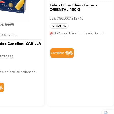
Fideo Chino Chino Grueso
ORIENTAL 400 G
7861007912740
Cod:
$3.79
AL:
ORIENTAL
No Disponible en local seleccionado
l 19-08-2026.
ideo Canelloni BARILLA
Comprar
8070882
le en local seleccionado