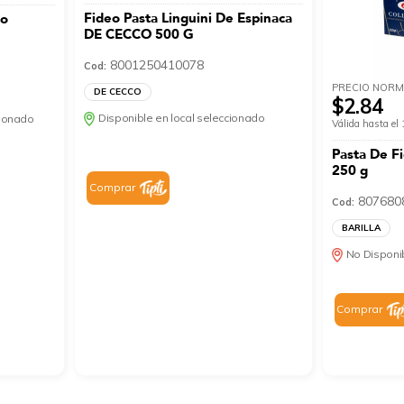
Fideo Pasta Linguini De Espinaca
io
DE CECCO 500 G
8001250410078
Cod:
PRECIO NORM
DE CECCO
$2.84
Disponible en local seleccionado
cionado
Válida hasta e
Pasta De F
250 g
Comprar
807680
Cod:
BARILLA
No Disponib
Comprar