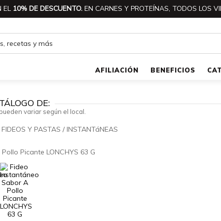
 EL
10% DE DESCUENTO.
EN CARNES Y PROTEÍNAS, TODOS LOS VI
AFILIACIÓN
BENEFICIOS
CA
TÁLOGO DE:
pueden variar según el local.
/
FIDEOS Y PASTAS
/
INSTANTáNEAS
🔍