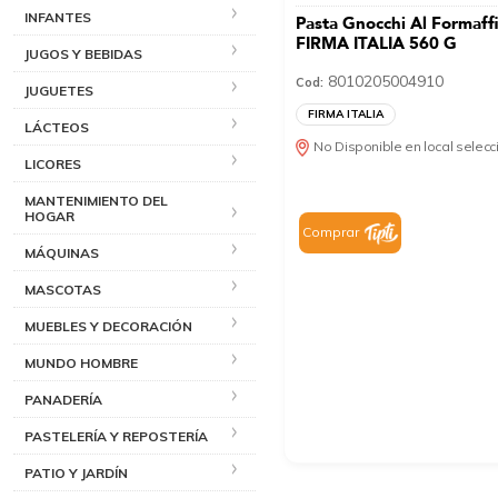
INFANTES
Pasta Gnocchi Al Formaff
FIRMA ITALIA 560 G
JUGOS Y BEBIDAS
8010205004910
Cod:
JUGUETES
FIRMA ITALIA
LÁCTEOS
No Disponible en local selec
LICORES
MANTENIMIENTO DEL
HOGAR
Comprar
MÁQUINAS
MASCOTAS
MUEBLES Y DECORACIÓN
MUNDO HOMBRE
PANADERÍA
PASTELERÍA Y REPOSTERÍA
PATIO Y JARDÍN