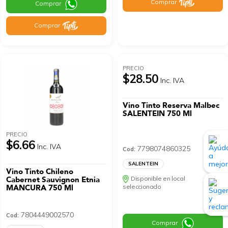
Comprar
Comprar
Comprar
PRECIO
$28.50
Inc. IVA
Vino Tinto Reserva Malbec
SALENTEIN 750 Ml
PRECIO
$6.66
Inc. IVA
7798074860325
Cod:
SALENTEIN
Vino Tinto Chileno
Cabernet Sauvignon Etnia
Disponible en local
MANCURA 750 Ml
seleccionado
7804449002570
Cod:
Comprar