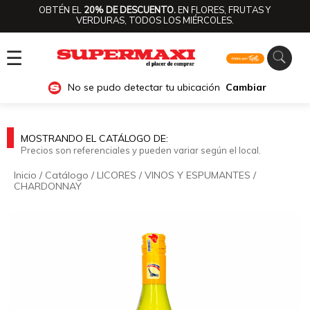
OBTÉN EL
20% DE DESCUENTO.
EN FLORES, FRUTAS Y
VERDURAS, TODOS LOS MIÉRCOLES.
☰
No se pudo detectar tu ubicación
Cambiar
MOSTRANDO EL CATÁLOGO DE:
Precios son referenciales y pueden variar según el local.
Inicio
/
Catálogo
/
LICORES
/
VINOS Y ESPUMANTES
/
CHARDONNAY
🔍