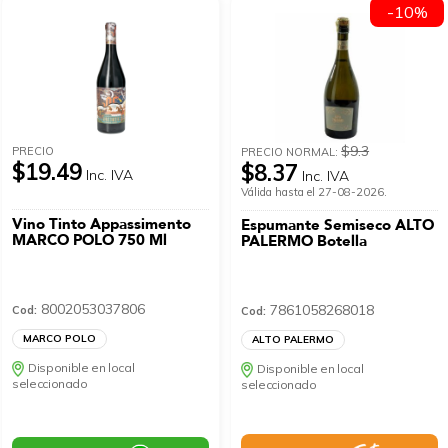
-10%
$9.3
PRECIO
PRECIO NORMAL:
$19.49
$8.37
Inc. IVA
Inc. IVA
Válida hasta el 27-08-2026.
Vino Tinto Appassimento
Espumante Semiseco ALTO
MARCO POLO 750 Ml
PALERMO Botella
8002053037806
7861058268018
Cod:
Cod:
MARCO POLO
ALTO PALERMO
Disponible en local
Disponible en local
seleccionado
seleccionado