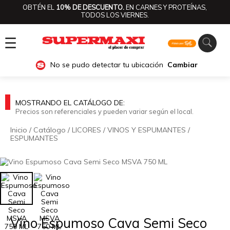
OBTÉN EL
10% DE DESCUENTO.
EN CARNES Y PROTEÍNAS,
TODOS LOS VIERNES.
☰
No se pudo detectar tu ubicación
Cambiar
MOSTRANDO EL CATÁLOGO DE:
Precios son referenciales y pueden variar según el local.
Inicio
/
Catálogo
/
LICORES
/
VINOS Y ESPUMANTES
/
ESPUMANTES
🔍
Vino Espumoso Cava Semi Seco