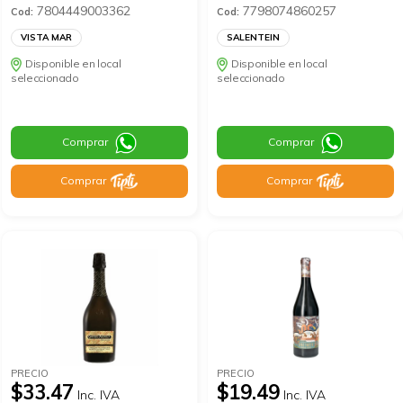
7804449003362
7798074860257
Cod:
Cod:
VISTA MAR
SALENTEIN
Disponible en local
Disponible en local
seleccionado
seleccionado
Comprar
Comprar
Comprar
Comprar
PRECIO
PRECIO
$33.47
$19.49
Inc. IVA
Inc. IVA