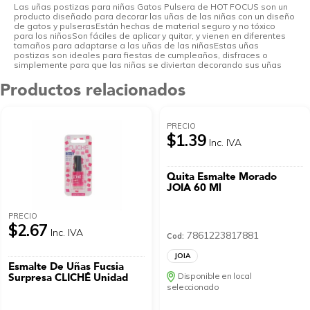
Las uñas postizas para niñas Gatos Pulsera de HOT FOCUS son un
producto diseñado para decorar las uñas de las niñas con un diseño
de gatos y pulserasEstán hechas de material seguro y no tóxico
para los niñosSon fáciles de aplicar y quitar, y vienen en diferentes
tamaños para adaptarse a las uñas de las niñasEstas uñas
postizas son ideales para fiestas de cumpleaños, disfraces o
simplemente para que las niñas se diviertan decorando sus uñas
Productos relacionados
PRECIO
$1.39
Inc. IVA
Quita Esmalte Morado
JOIA 60 Ml
PRECIO
$2.67
Inc. IVA
7861223817881
Cod:
JOIA
Esmalte De Uñas Fucsia
Surpresa CLICHÉ Unidad
Disponible en local
seleccionado