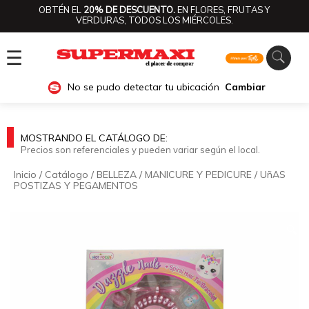
OBTÉN EL
20% DE DESCUENTO.
EN FLORES, FRUTAS Y
VERDURAS, TODOS LOS MIÉRCOLES.
☰
No se pudo detectar tu ubicación
Cambiar
MOSTRANDO EL CATÁLOGO DE:
Precios son referenciales y pueden variar según el local.
Inicio
/
Catálogo
/
BELLEZA
/
MANICURE Y PEDICURE
/
UñAS
POSTIZAS Y PEGAMENTOS
🔍