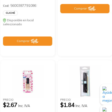
5600387791086
Cod:
Comprar
CLICHÉ
Disponible en local
seleccionado
Comprar
PRECIO
PRECIO
$2.67
$1.84
Inc. IVA
Inc. IVA