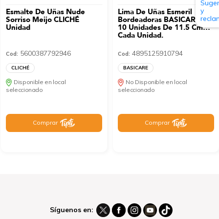
Esmalte De Uñas Nude
Lima De Uñas Esmeril
Sorriso Meijo CLICHÉ
Bordeadoras BASICARE X
Unidad
10 Unidades De 11.5 Cm
Cada Unidad.
5600387792946
4895125910794
Cod:
Cod:
CLICHÉ
BASICARE
Disponible en local
No Disponible en local
seleccionado
seleccionado
Comprar
Comprar
Síguenos en: