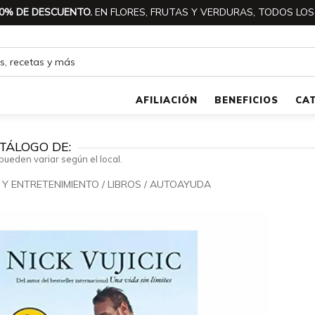
0% DE DESCUENTO.
EN FLORES, FRUTAS Y VERDURAS, TODOS LOS
AFILIACIÓN
BENEFICIOS
CA
TÁLOGO DE:
pueden variar según el local.
 Y ENTRETENIMIENTO
/
LIBROS
/
AUTOAYUDA
🔍