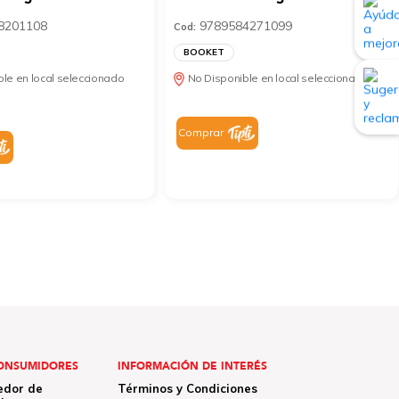
8201108
9789584271099
Cod:
BOOKET
le en local seleccionado
No Disponible en local seleccionado
Comprar
ONSUMIDORES
INFORMACIÓN DE INTERÉS
edor de
Términos y Condiciones