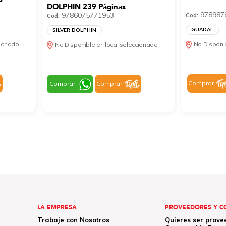
DOLPHIN 239 Páginas
978987
9786075771953
Cod:
Cod:
GUADAL
SILVER DOLPHIN
cionado
No Disponib
No Disponible en local seleccionado
Comprar
Comprar
Comprar
LA EMPRESA
PROVEEDORES Y C
Trabaje con Nosotros
Quieres ser prove