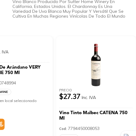
Vino Blanco Producido Por Sutter Home Winery En
California, Estados Unidos. El Chardonnay Es Una
Variedad De Uva Blanca Muy Popular Y Versátil Que Se
Cultiva En Muchas Regiones Vinícolas De Todo El Mundo
. IVA
 De Arándano VERY
E 750 Ml
0748994
PRECIO
 WINE
$27.37
Inc. IVA
en local seleccionado
Vino Tinto Malbec CATENA 750
Ml
7794450008053
Cod: