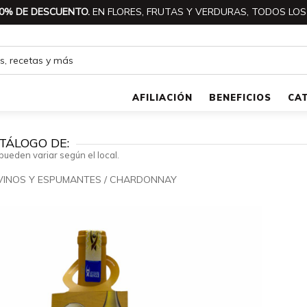
0% DE DESCUENTO.
EN FLORES, FRUTAS Y VERDURAS, TODOS LOS
AFILIACIÓN
BENEFICIOS
CA
TÁLOGO DE:
pueden variar según el local.
VINOS Y ESPUMANTES
/
CHARDONNAY
🔍