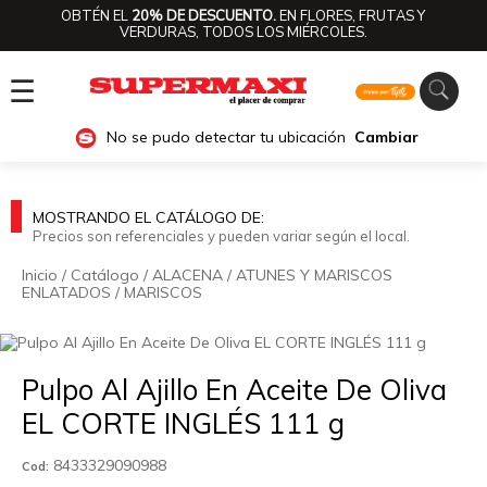
OBTÉN EL
20% DE DESCUENTO.
EN FLORES, FRUTAS Y
VERDURAS, TODOS LOS MIÉRCOLES.
☰
No se pudo detectar tu ubicación
Cambiar
MOSTRANDO EL CATÁLOGO DE:
Precios son referenciales y pueden variar según el local.
Inicio
/
Catálogo
/
ALACENA
/
ATUNES Y MARISCOS
ENLATADOS
/
MARISCOS
🔍
Pulpo Al Ajillo En Aceite De Oliva
EL CORTE INGLÉS 111 g
8433329090988
Cod: