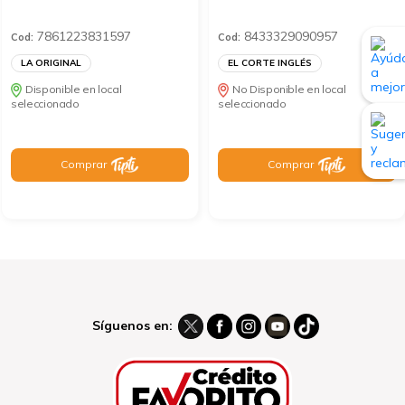
7861223831597
8433329090957
Cod:
Cod:
LA ORIGINAL
EL CORTE INGLÉS
Disponible en local
No Disponible en local
seleccionado
seleccionado
Comprar
Comprar
Síguenos en: