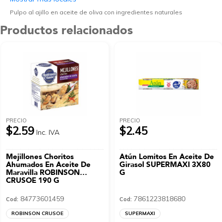
Pulpo al ajillo en aceite de oliva con ingredientes naturales
Productos relacionados
PRECIO
PRECIO
$2.59
$2.45
Inc. IVA
Mejillones Choritos
Atún Lomitos En Aceite De
Ahumados En Aceite De
Girasol SUPERMAXI 3X80
Maravilla ROBINSON
G
CRUSOE 190 G
84773601459
7861223818680
Cod:
Cod:
ROBINSON CRUSOE
SUPERMAXI