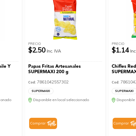
PRECIO
PRECIO
$2.50
$1.14
Inc. IVA
Inc
ile Y
Papas Fritas Artesanales
Chifles Re
SUPERMAXI 200 g
SUPERMAX
7861042557302
786104
Cod:
Cod:
SUPERMAXI
SUPERMAXI
cionado
Disponible en local seleccionado
Disponible 
Comprar
Comprar