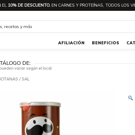
 EL
10% DE DESCUENTO.
EN CARNES Y PROTEÍNAS, TODOS LOS VI
AFILIACIÓN
BENEFICIOS
CA
TÁLOGO DE:
pueden variar según el local.
BOTANAS
/
SAL