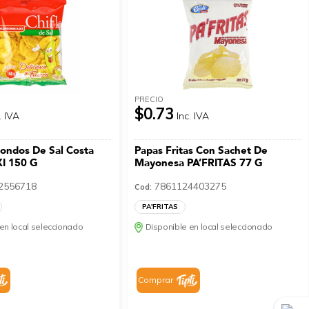
PRECIO
$0.73
. IVA
Inc. IVA
dondos De Sal Costa
Papas Fritas Con Sachet De
I 150 G
Mayonesa PA’FRITAS 77 G
2556718
7861124403275
Cod:
PA'FRITAS
en local seleccionado
Disponible en local seleccionado
Comprar