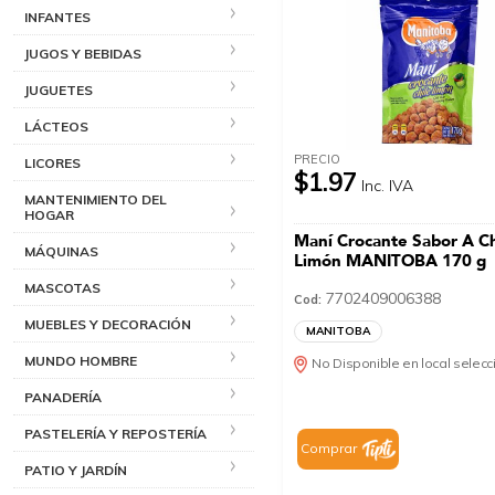
INFANTES
JUGOS Y BEBIDAS
JUGUETES
LÁCTEOS
PRECIO
LICORES
$1.97
Inc. IVA
MANTENIMIENTO DEL
HOGAR
Maní Crocante Sabor A Ch
MÁQUINAS
Limón MANITOBA 170 g
MASCOTAS
7702409006388
Cod:
MUEBLES Y DECORACIÓN
MANITOBA
MUNDO HOMBRE
No Disponible en local selec
PANADERÍA
PASTELERÍA Y REPOSTERÍA
Comprar
PATIO Y JARDÍN