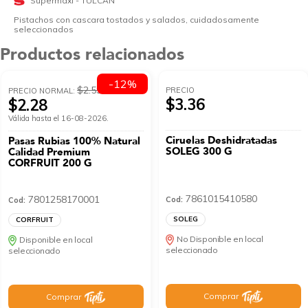
Supermaxi - TULCAN
Pistachos con cascara tostados y salados, cuidadosamente
seleccionados
Productos relacionados
-12%
$2.59
PRECIO
PRECIO NORMAL:
$3.36
$2.28
Válida hasta el 16-08-2026.
Ciruelas Deshidratadas
Pasas Rubias 100% Natural
SOLEG 300 G
Calidad Premium
CORFRUIT 200 G
7861015410580
7801258170001
Cod:
Cod:
SOLEG
CORFRUIT
No Disponible en local
Disponible en local
seleccionado
seleccionado
Comprar
Comprar