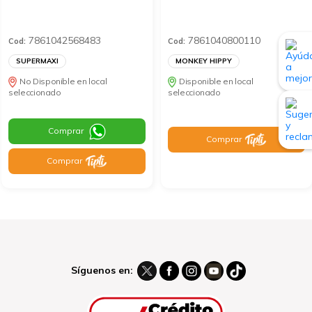
7861042568483
7861040800110
Cod:
Cod:
SUPERMAXI
MONKEY HIPPY
No Disponible en local
Disponible en local
seleccionado
seleccionado
Comprar
Comprar
Comprar
Síguenos en: