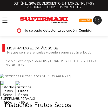
OBTÉN EL
20% DE DESCUENTO.
EN FLORES, FRUTAS Y
VERDURAS, TODOS LOS MIÉRCOLES.
☰
No se pudo detectar tu ubicación
Cambiar
MOSTRANDO EL CATÁLOGO DE:
Precios son referenciales y pueden variar según el local.
Inicio
/
Catálogo
/
SNACKS
/
GRANOS Y FRUTOS SECOS
/
PISTACHOS
🔍
Pistachos Frutos Secos