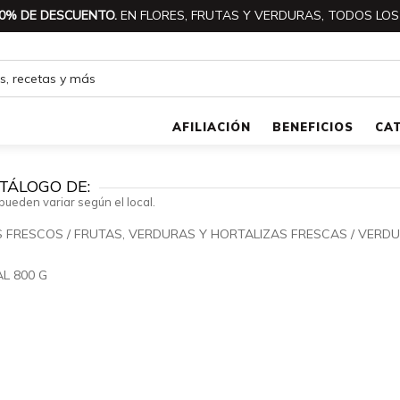
0% DE DESCUENTO.
EN FLORES, FRUTAS Y VERDURAS, TODOS LOS
AFILIACIÓN
BENEFICIOS
CA
TÁLOGO DE:
pueden variar según el local.
S FRESCOS
/
FRUTAS, VERDURAS Y HORTALIZAS FRESCAS
/
VERDU
🔍