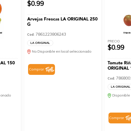
$0.99
Arvejas Frescas LA ORIGINAL 250
G
7861223806243
Cod:
PRECIO
LA ORIGINAL
$0.99
No Disponible en local seleccionado
NAL 150
Tomate Riñ
ORIGINAL 
Comprar
786800
Cod:
LA ORIGINAL
cionado
Disponible 
Comprar