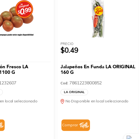
PRECIO
$0.49
ón Fresco LA
Jalapeños En Funda LA ORIGINAL
1100 G
160 G
1232607
7861223800852
Cod:
LA ORIGINAL
en local seleccionado
No Disponible en local seleccionado
Comprar