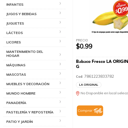
INFANTES
JUGOS Y BEBIDAS
JUGUETES
LÁCTEOS
PRECIO
LICORES
$0.99
MANTENIMIENTO DEL
HOGAR
Babaco Fresco LA ORIGI
MÁQUINAS
G
MASCOTAS
7861223833782
Cod:
MUEBLES Y DECORACIÓN
LA ORIGINAL
No Disponible en local selec
MUNDO HOMBRE
PANADERÍA
Comprar
PASTELERÍA Y REPOSTERÍA
PATIO Y JARDÍN