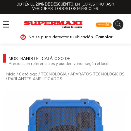
OBTÉN EL
20% DE DESCUENTO.
EN FLORES, FRUTAS Y
VERDURAS, TODOS LOS MIÉRCOLES.
☰
No se pudo detectar tu ubicación
Cambiar
MOSTRANDO EL CATÁLOGO DE:
Precios son referenciales y pueden variar según el local.
Inicio
/
Catálogo
/
TECNOLOGÍA
/
APARATOS TECNOLÓGICOS
/
PARLANTES AMPLIFICADOS
🔍