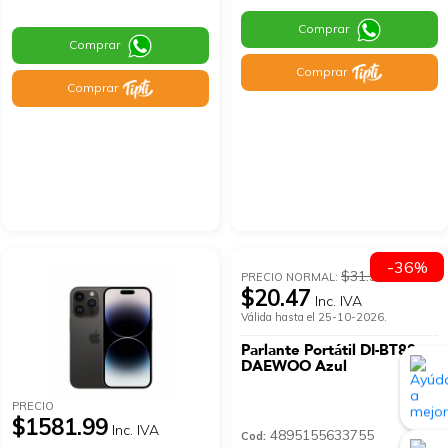
Comprar
Comprar
Comprar
Comprar
-36%
$31.99
PRECIO NORMAL:
$20.47
Inc. IVA
Válida hasta el 25-10-2026.
Parlante Portátil DI-BT88
DAEWOO Azul
PRECIO
$1581.99
Inc. IVA
4895155633755
Cod: