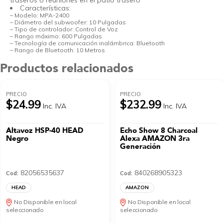
traseros o reuniones en el patio trasero
Características:
– Modelo: MPA-2400
– Diámetro del subwoofer: 10 Pulgadas
– Tipo de controlador: Control de Voz
– Rango máximo: 600 Pulgadas
– Tecnología de comunicación inalámbrica: Bluetooth
– Rango de Bluetooth: 10 Metros
Productos relacionados
PRECIO
PRECIO
$24.99
$232.99
Inc. IVA
Inc. IVA
Altavoz HSP-40 HEAD
Echo Show 8 Charcoal
Negro
Alexa AMAZON 3ra
Generación
82056535637
840268905323
Cod:
Cod:
HEAD
AMAZON
No Disponible en local
No Disponible en local
seleccionado
seleccionado