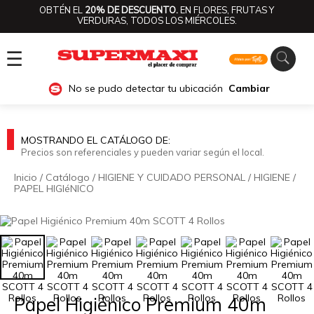
OBTÉN EL
20% DE DESCUENTO.
EN FLORES, FRUTAS Y
VERDURAS, TODOS LOS MIÉRCOLES.
☰
No se pudo detectar tu ubicación
Cambiar
MOSTRANDO EL CATÁLOGO DE:
Precios son referenciales y pueden variar según el local.
Inicio
/
Catálogo
/
HIGIENE Y CUIDADO PERSONAL
/
HIGIENE
/
PAPEL HIGIéNICO
🔍
Papel Higiénico Premium 40m