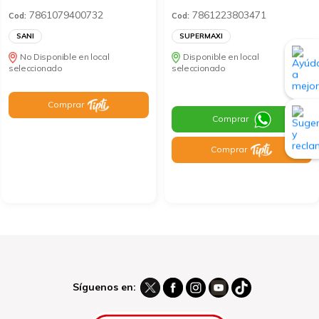
7861079400732
7861223803471
Cod:
Cod:
SANI
SUPERMAXI
No Disponible en local
Disponible en local
seleccionado
seleccionado
Comprar
Comprar
Comprar
Síguenos en: