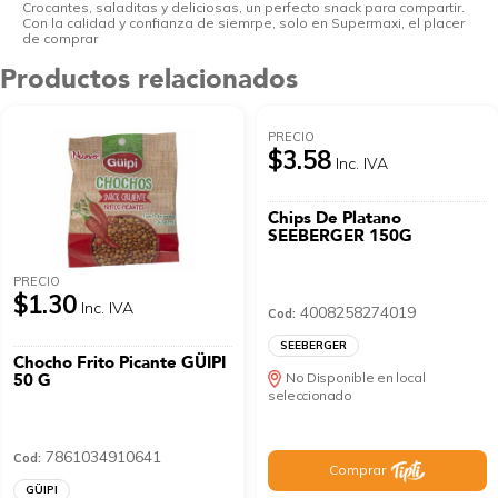
Crocantes, saladitas y deliciosas, un perfecto snack para compartir.
Con la calidad y confianza de siemrpe, solo en Supermaxi, el placer
de comprar
Productos relacionados
PRECIO
$3.58
Inc. IVA
Chips De Platano
SEEBERGER 150G
PRECIO
$1.30
Inc. IVA
4008258274019
Cod:
SEEBERGER
Chocho Frito Picante GÜIPI
50 G
No Disponible en local
seleccionado
7861034910641
Cod:
Comprar
GÜIPI