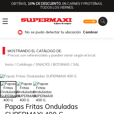
OBTÉN EL
10% DE DESCUENTO.
EN CARNES Y PROTEÍNAS,
TODOS LOS VIERNES.
☰
No se pudo detectar tu ubicación
Cambiar
MOSTRANDO EL CATÁLOGO DE:
Precios son referenciales y pueden variar según el local.
Inicio
/
Catálogo
/
SNACKS
/
BOTANAS
/
SAL
🔍
Papas Fritas Onduladas