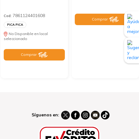
7861124401608
Cod:
Comprar
PICA PICA
No Disponible en local
seleccionado
Comprar
Síguenos en: