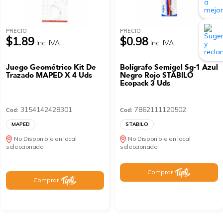
PRECIO
PRECIO
$1.89
$0.98
Inc. IVA
Inc. IVA
Juego Geométrico Kit De
Bolígrafo Semigel Sg-1 Azul
Trazado MAPED X 4 Uds
Negro Rojo STABILO
Ecopack 3 Uds
3154142428301
7862111120502
Cod:
Cod:
MAPED
STABILO
No Disponible en local
No Disponible en local
seleccionado
seleccionado
Comprar
Comprar