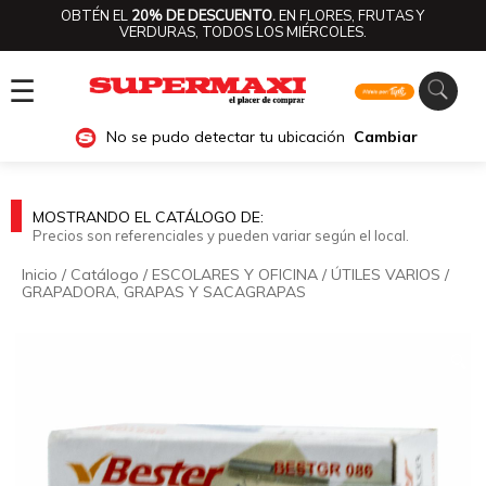
OBTÉN EL
20% DE DESCUENTO.
EN FLORES, FRUTAS Y
VERDURAS, TODOS LOS MIÉRCOLES.
☰
No se pudo detectar tu ubicación
Cambiar
MOSTRANDO EL CATÁLOGO DE:
Precios son referenciales y pueden variar según el local.
Inicio
/
Catálogo
/
ESCOLARES Y OFICINA
/
ÚTILES VARIOS
/
GRAPADORA, GRAPAS Y SACAGRAPAS
🔍