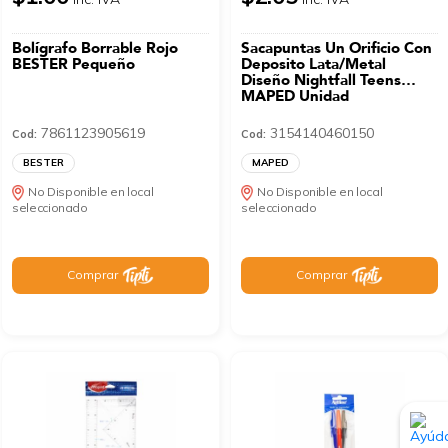
Bolígrafo Borrable Rojo
Sacapuntas Un Orificio Con
BESTER Pequeño
Deposito Lata/Metal
Diseño Nightfall Teens
MAPED Unidad
7861123905619
3154140460150
Cod:
Cod:
BESTER
MAPED
No Disponible en local
No Disponible en local
seleccionado
seleccionado
Comprar
Comprar