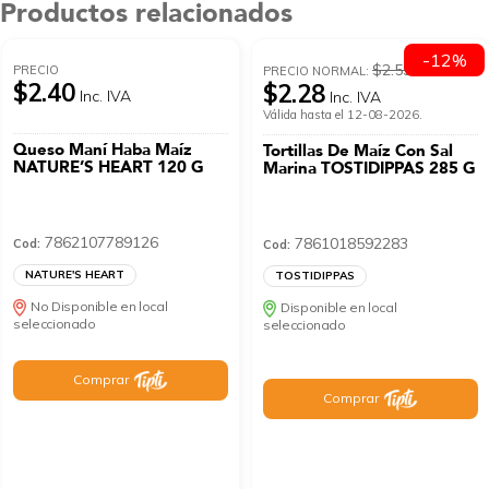
Productos relacionados
-12%
$2.59
PRECIO
PRECIO NORMAL:
$2.40
$2.28
Inc. IVA
Inc. IVA
Válida hasta el 12-08-2026.
Queso Maní Haba Maíz
Tortillas De Maíz Con Sal
NATURE’S HEART 120 G
Marina TOSTIDIPPAS 285 G
7862107789126
7861018592283
Cod:
Cod:
NATURE'S HEART
TOSTIDIPPAS
No Disponible en local
Disponible en local
seleccionado
seleccionado
Comprar
Comprar