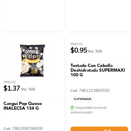
PRECIO
$0.95
Inc. IVA
Tostado Con Cebolla
Deshidratada SUPERMAXI
100 G
PRECIO
$1.37
Inc. IVA
7861223805550
Cod:
SUPERMAXI
Cangui Pop Queso
INALECSA 134 G
Disponible en local
seleccionado
7861006784638
Cod: