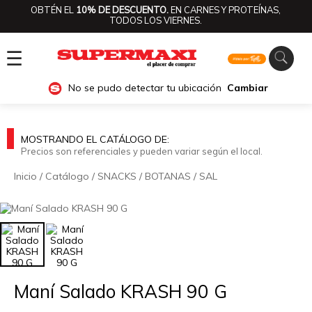
OBTÉN EL
10% DE DESCUENTO.
EN CARNES Y PROTEÍNAS,
TODOS LOS VIERNES.
☰
No se pudo detectar tu ubicación
Cambiar
MOSTRANDO EL CATÁLOGO DE:
Precios son referenciales y pueden variar según el local.
Inicio
/
Catálogo
/
SNACKS
/
BOTANAS
/
SAL
🔍
Maní Salado KRASH 90 G