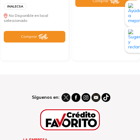
Comprar
INALECSA
No Disponible en local
seleccionado
Comprar
Síguenos en: