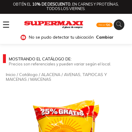
OBTÉN EL
10% DE DESCUENTO.
EN CARNES Y PROTEÍNAS,
TODOS LOS VIERNES.
☰
No se pudo detectar tu ubicación
Cambiar
MOSTRANDO EL CATÁLOGO DE:
Precios son referenciales y pueden variar según el local.
Inicio
/
Catálogo
/
ALACENA
/
AVENAS, TAPIOCAS Y
MAICENAS
/
MAICENAS
🔍