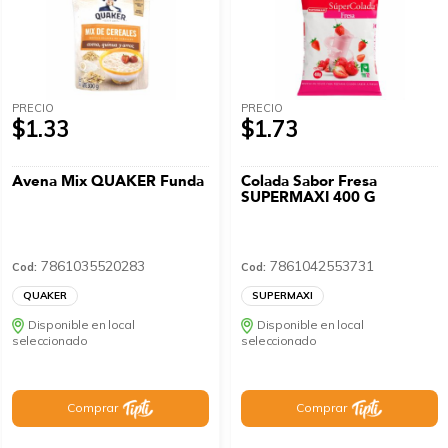
PRECIO
PRECIO
$1.33
$1.73
Avena Mix QUAKER Funda
Colada Sabor Fresa
SUPERMAXI 400 G
7861035520283
7861042553731
Cod:
Cod:
QUAKER
SUPERMAXI
Disponible en local
Disponible en local
seleccionado
seleccionado
Comprar
Comprar