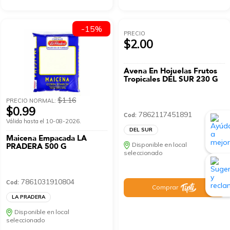
-15%
PRECIO
$2.00
Avena En Hojuelas Frutos
Tropicales DEL SUR 230 G
$1.16
PRECIO NORMAL:
$0.99
7862117451891
Cod:
Válida hasta el 10-08-2026.
DEL SUR
Maicena Empacada LA
Disponible en local
PRADERA 500 G
seleccionado
7861031910804
Cod:
Comprar
LA PRADERA
Disponible en local
seleccionado