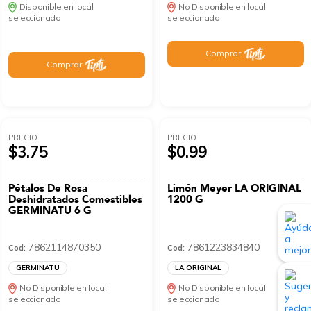
Disponible en local
No Disponible en local
seleccionado
seleccionado
Comprar
Comprar
PRECIO
PRECIO
$3.75
$0.99
Pétalos De Rosa
Limón Meyer LA ORIGINAL
Deshidratados Comestibles
1200 G
GERMINATU 6 G
7862114870350
7861223834840
Cod:
Cod:
GERMINATU
LA ORIGINAL
No Disponible en local
No Disponible en local
seleccionado
seleccionado