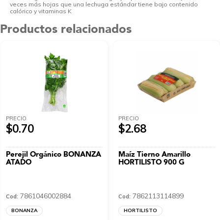
veces más hojas que una lechuga estándar tiene bajo contenido
calórico y vitaminas K
Productos relacionados
PRECIO
PRECIO
$0.70
$2.68
Perejil Orgánico BONANZA
Maíz Tierno Amarillo
ATADO
HORTILISTO 900 G
7861046002884
7862113114899
Cod:
Cod:
BONANZA
HORTILISTO