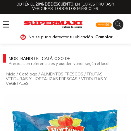
OBTÉN EL
20% DE DESCUENTO.
EN FLORES, FRUTAS Y
VERDURAS, TODOS LOS MIÉRCOLES.
☰
No se pudo detectar tu ubicación
Cambiar
MOSTRANDO EL CATÁLOGO DE:
Precios son referenciales y pueden variar según el local.
Inicio
/
Catálogo
/
ALIMENTOS FRESCOS
/
FRUTAS,
VERDURAS Y HORTALIZAS FRESCAS
/
VERDURAS Y
VEGETALES
🔍