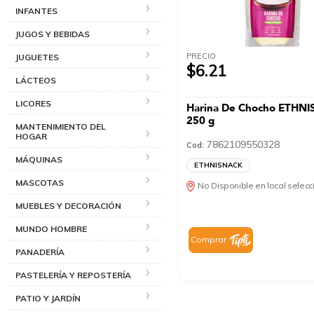
INFANTES
JUGOS Y BEBIDAS
PRECIO
JUGUETES
$6.21
LÁCTEOS
LICORES
Harina De Chocho ETHN
250 g
MANTENIMIENTO DEL
HOGAR
7862109550328
Cod:
MÁQUINAS
ETHNISNACK
MASCOTAS
No Disponible en local selec
MUEBLES Y DECORACIÓN
MUNDO HOMBRE
Comprar
PANADERÍA
PASTELERÍA Y REPOSTERÍA
PATIO Y JARDÍN