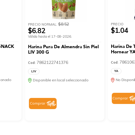
$8.52
PRECIO
PRECIO NORMAL:
$1.04
$6.82
Válida hasta el 17-08-2026.
ISNACK
Harina De T
Harina Pura De Almendra Sin Piel
Hornear Y
LIV 300 G
786106
7862122741376
Cod:
Cod:
YA
LIV
cionado
No Disponib
Disponible en local seleccionado
Comprar
Comprar