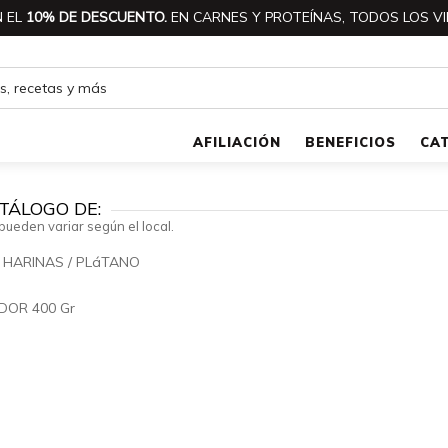
 EL
10% DE DESCUENTO.
EN CARNES Y PROTEÍNAS, TODOS LOS VI
AFILIACIÓN
BENEFICIOS
CA
TÁLOGO DE:
pueden variar según el local.
/
HARINAS
/
PLáTANO
🔍