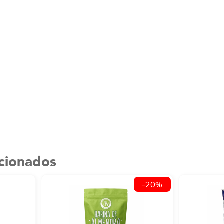
acionados
-20%