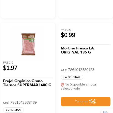
PRECIO
$0.99
Mortiño Fresco LA
ORIGINAL 135 G
PRECIO
$1.97
7861042580423
Cod:
LA ORIGINAL
Frejol Orgánico Grano
Tiernos SUPERMAXI 400 G
No Disponible en local
seleccionado
Comprar
7861042568469
Cod:
SUPERMAXI