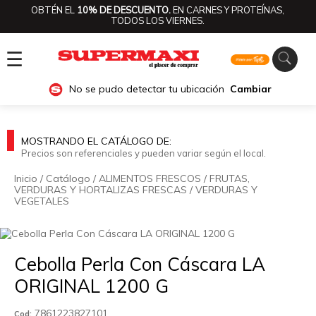
OBTÉN EL
10% DE DESCUENTO.
EN CARNES Y PROTEÍNAS,
TODOS LOS VIERNES.
☰
No se pudo detectar tu ubicación
Cambiar
MOSTRANDO EL CATÁLOGO DE:
Precios son referenciales y pueden variar según el local.
Inicio
/
Catálogo
/
ALIMENTOS FRESCOS
/
FRUTAS,
VERDURAS Y HORTALIZAS FRESCAS
/
VERDURAS Y
VEGETALES
🔍
Cebolla Perla Con Cáscara LA
ORIGINAL 1200 G
7861223827101
Cod: