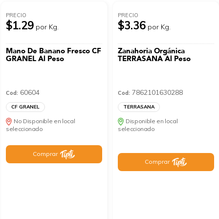
PRECIO
PRECIO
$1.29
$3.36
por Kg.
por Kg.
Mano De Banano Fresco CF
Zanahoria Orgánica
GRANEL Al Peso
TERRASANA Al Peso
60604
7862101630288
Cod:
Cod:
CF GRANEL
TERRASANA
No Disponible en local
Disponible en local
seleccionado
seleccionado
Comprar
Comprar