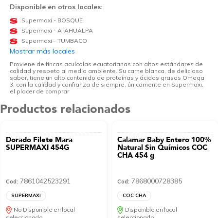
Disponible en otros locales:
Supermaxi - BOSQUE
Supermaxi - ATAHUALPA
Supermaxi - TUMBACO
Mostrar más locales
Proviene de fincas acuícolas ecuatorianas con altos estándares de
calidad y respeto al medio ambiente. Su carne blanca, de delicioso
sabor, tiene un alto contenido de proteínas y ácidos grasos Omega
3, con la calidad y confianza de siempre, únicamente en Supermaxi,
el placer de comprar
Productos relacionados
Dorado Filete Mara
Calamar Baby Entero 100%
SUPERMAXI 454G
Natural Sin Químicos COC
CHA 454 g
7861042523291
7868000728385
Cod:
Cod:
SUPERMAXI
COC CHA
No Disponible en local
Disponible en local
seleccionado
seleccionado