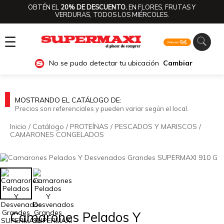
OBTÉN EL
20% DE DESCUENTO.
EN FLORES, FRUTAS Y
VERDURAS, TODOS LOS MIÉRCOLES.
☰
No se pudo detectar tu ubicación
Cambiar
MOSTRANDO EL CATÁLOGO DE:
Precios son referenciales y pueden variar según el local.
Inicio
/
Catálogo
/
PROTEÍNAS
/
PESCADOS Y MARISCOS
/
CAMARONES CONGELADOS
🔍
Camarones Pelados Y