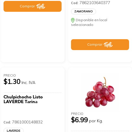
7862103640377
Cod:
Comprar
ZAMORANO
Disponible en local
seleccionado
Comprar
PRECIO
$1.30
Inc. IVA
Chulpichocho Listo
LAVERDE Tarina
PRECIO
$6.99
por Kg.
7861000148832
Cod:
LAVERDE