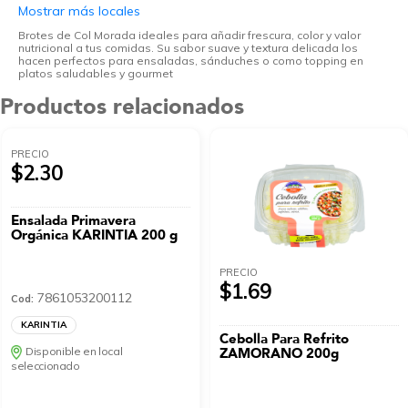
Mostrar más locales
Brotes de Col Morada ideales para añadir frescura, color y valor
nutricional a tus comidas. Su sabor suave y textura delicada los
hacen perfectos para ensaladas, sánduches o como topping en
platos saludables y gourmet
Productos relacionados
PRECIO
$2.30
Ensalada Primavera
Orgánica KARINTIA 200 g
PRECIO
$1.69
7861053200112
Cod:
KARINTIA
Cebolla Para Refrito
Disponible en local
ZAMORANO 200g
seleccionado