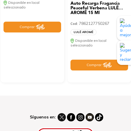
Disponible en local
Auto Recarga Fragancia
seleccionado
Peaceful Verbena LULË
AROMË 15 Ml
7862127750267
Cod:
Comprar
LULË AROMË
Disponible en local
seleccionado
Comprar
Síguenos en: