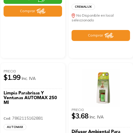
CREMALUX
Comprar
No Disponible en local
seleccionado
Comprar
PRECIO
$1.99
Inc. IVA
Limpia Parabrisas Y
Ventanas AUTOMAX 250
Ml
PRECIO
$3.68
Inc. IVA
7862115162881
Cod:
AUTOMAX
Difusor Ambiental Para