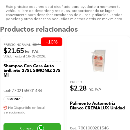
Este práctico basurero está diseñado para ayudarte a mantener tu
vehículo libre de desorden y residuos, proporcionando un lugar
conveniente para desechar envoltorios de dulces, pañuelos usados,
papeles y otros desechos pequeños mientras estás en movimiento
Productos relacionados
-10%
$24.05
PRECIO NORMAL:
$21.65
Inc. IVA
Válida hasta el 16-08-2026.
Shampoo Con Cera Auto
brillante 378L SIMONIZ 378
Ml
PRECIO
$2.28
Inc. IVA
7702155001484
Cod:
SIMONIZ
Pulimento Automotriz
Blanco CREMALUX Unidad
No Disponible en local
seleccionado
7861000281546
Comprar
Cod: