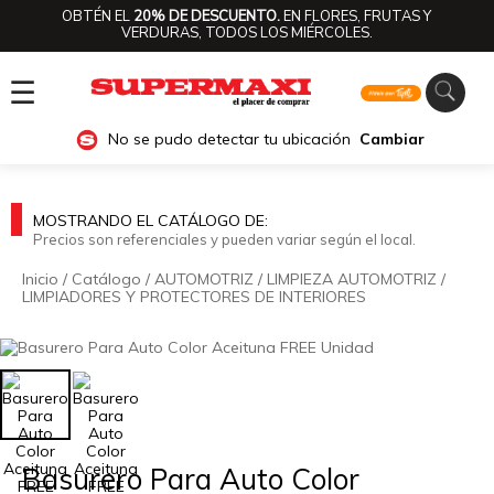
OBTÉN EL
20% DE DESCUENTO.
EN FLORES, FRUTAS Y
VERDURAS, TODOS LOS MIÉRCOLES.
☰
No se pudo detectar tu ubicación
Cambiar
MOSTRANDO EL CATÁLOGO DE:
Precios son referenciales y pueden variar según el local.
Inicio
/
Catálogo
/
AUTOMOTRIZ
/
LIMPIEZA AUTOMOTRIZ
/
LIMPIADORES Y PROTECTORES DE INTERIORES
🔍
Basurero Para Auto Color