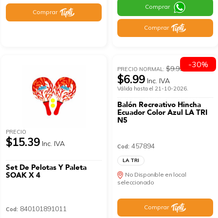
Comprar
Comprar
Comprar
-30%
$9.99
PRECIO NORMAL:
$6.99
Inc. IVA
Válida hasta el 21-10-2026.
Balón Recreativo Hincha
Ecuador Color Azul LA TRI
N5
PRECIO
$15.39
Inc. IVA
457894
Cod:
LA TRI
Set De Pelotas Y Paleta
SOAK X 4
No Disponible en local
seleccionado
Comprar
840101891011
Cod: