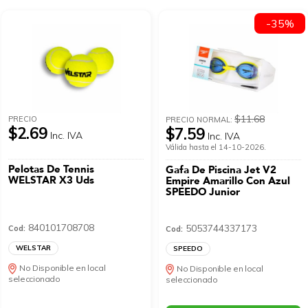
-35%
$11.68
PRECIO
PRECIO NORMAL:
$2.69
$7.59
Inc. IVA
Inc. IVA
Válida hasta el 14-10-2026.
Pelotas De Tennis
Gafa De Piscina Jet V2
WELSTAR X3 Uds
Empire Amarillo Con Azul
SPEEDO Junior
840101708708
5053744337173
Cod:
Cod:
WELSTAR
SPEEDO
No Disponible en local
No Disponible en local
seleccionado
seleccionado