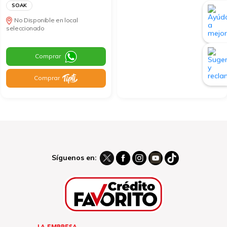
SOAK
No Disponible en local
seleccionado
Comprar
Comprar
Síguenos en: