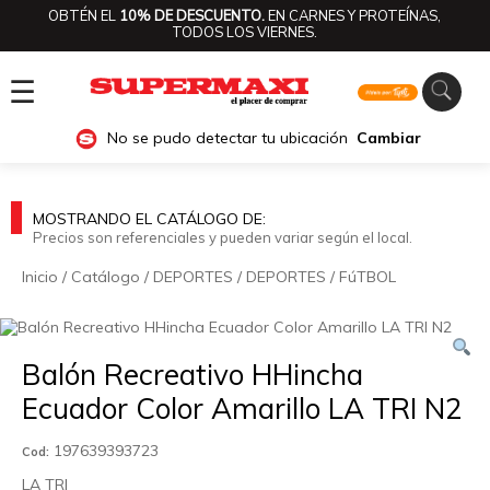
OBTÉN EL
10% DE DESCUENTO.
EN CARNES Y PROTEÍNAS,
TODOS LOS VIERNES.
☰
No se pudo detectar tu ubicación
Cambiar
MOSTRANDO EL CATÁLOGO DE:
Precios son referenciales y pueden variar según el local.
Inicio
/
Catálogo
/
DEPORTES
/
DEPORTES
/
FúTBOL
Balón Recreativo HHincha
Ecuador Color Amarillo LA TRI N2
197639393723
Cod:
LA TRI