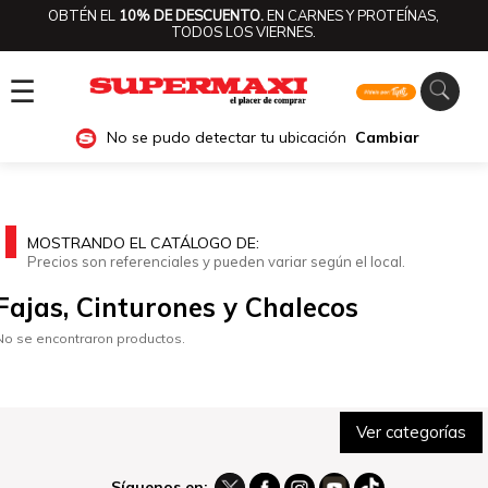
OBTÉN EL
10% DE DESCUENTO.
EN CARNES Y PROTEÍNAS,
TODOS LOS VIERNES.
☰
No se pudo detectar tu ubicación
Cambiar
MOSTRANDO EL CATÁLOGO DE:
Precios son referenciales y pueden variar según el local.
Fajas, Cinturones y Chalecos
No se encontraron productos.
Ver categorías
Síguenos en: