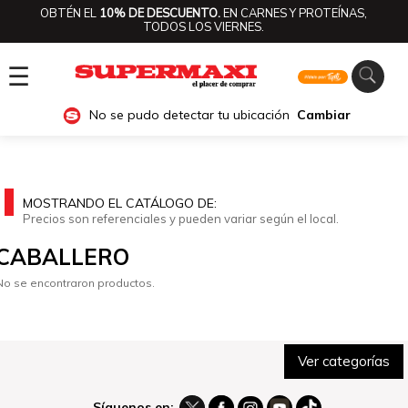
OBTÉN EL
10% DE DESCUENTO.
EN CARNES Y PROTEÍNAS,
TODOS LOS VIERNES.
☰
No se pudo detectar tu ubicación
Cambiar
MOSTRANDO EL CATÁLOGO DE:
Precios son referenciales y pueden variar según el local.
CABALLERO
No se encontraron productos.
Ver categorías
Síguenos en: